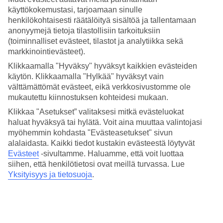
Hinta-laatusuhde
käyttökokemustasi, tarjoamaan sinulle
3.6/5
henkilökohtaisesti räätälöityä sisältöä ja tallentamaan
Hotelliesittely
anonyymejä tietoja tilastollisiin tarkoituksiin
(toiminnalliset evästeet, tilastot ja analytiikka sekä
markkinointievästeet).
4*
Paikallinen luokitus
Klikkaamalla "Hyväksy" hyväksyt kaikkien evästeiden
käytön. Klikkaamalla "Hylkää" hyväksyt vain
4 tähden hotelli Vivaldi Malta by Verdi Hotels kohteessa St Julian's
välttämättömät evästeet, eikä verkkosivustomme ole
on hotelli, jolla on baari, aamiaisbuffet ja WiFi. Hotellilla voit nauttia
palveluista kuten hieronta ja sauna. Jos matkustat lasten kanssa, on
mukautettu kiinnostuksen kohteidesi mukaan.
lapsille lastenhoito. Alueella on pysäköintimahdollisuus. Hotelli on
Klikkaa "Asetukset” valitaksesi mitkä evästeluokat
uudistettu viimeksi vuonna 2017. Hotelli hyväksyy seuraavat
haluat hyväksyä tai hylätä. Voit aina muuttaa valintojasi
luottokortit: American Express, Mastercard ja Visa.
myöhemmin kohdasta "Evästeasetukset" sivun
Lyhyesti hotellista
alalaidasta. Kaikki tiedot kustakin evästeestä löytyvät
Evästeet
-sivultamme.
Haluamme, että voit luottaa
Rannalle
siihen, että henkilötietosi ovat meillä turvassa. Lue
50 m
Yksityisyys ja tietosuoja
.
Ulkouima-allas
Kyllä
Ravintola/Baari
Kyllä/Kyllä
Matka lentokentältä