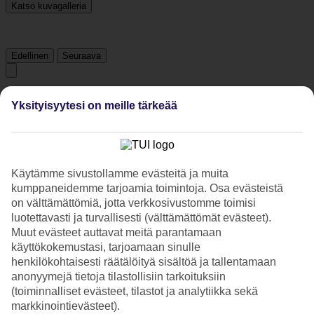
Katso kuvagalleria
Edellinen
Seuraava
Tripadvisor
Yksityisyytesi on meille tärkeää
4.9/5
Luokitus
4.9 / 5
alkaen
184 arviota
Käytämme sivustollamme evästeitä ja muita
kumppaneidemme tarjoamia toimintoja. Osa evästeistä
Siisteys
on välttämättömiä, jotta verkkosivustomme toimisi
4.9/5
Sijainti
luotettavasti ja turvallisesti (välttämättömät evästeet).
4.7/5
Muut evästeet auttavat meitä parantamaan
Huone
käyttökokemustasi, tarjoamaan sinulle
4.9/5
henkilökohtaisesti räätälöityä sisältöä ja tallentamaan
Palvelu
anonyymejä tietoja tilastollisiin tarkoituksiin
4.8/5
(toiminnalliset evästeet, tilastot ja analytiikka sekä
Nukkuminen
4.8/5
markkinointievästeet).