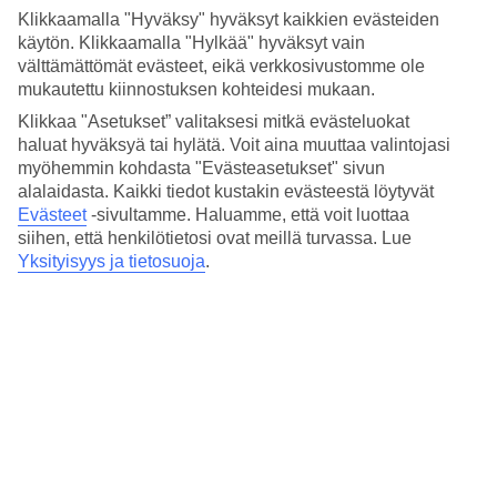
Hinta-laatusuhde
Klikkaamalla "Hyväksy" hyväksyt kaikkien evästeiden
4.8/5
käytön. Klikkaamalla "Hylkää" hyväksyt vain
välttämättömät evästeet, eikä verkkosivustomme ole
Hotelliesittely
mukautettu kiinnostuksen kohteidesi mukaan.
5*
Klikkaa "Asetukset” valitaksesi mitkä evästeluokat
Paikallinen luokitus
haluat hyväksyä tai hylätä. Voit aina muuttaa valintojasi
myöhemmin kohdasta "Evästeasetukset" sivun
5 tähden hotelli Voco Malta kohteessa St Julian's on hotelli, jolla on
alalaidasta. Kaikki tiedot kustakin evästeestä löytyvät
baari, WiFi ja ravintola. Hotellilla voit nauttia palveluista kuten
Evästeet
-sivultamme.
Haluamme, että voit luottaa
hieronta. Jos matkustat lasten kanssa, on lapsille lastenhoito.
Alueella on pysäköintimahdollisuus. Hotelli hyväksyy seuraavat
siihen, että henkilötietosi ovat meillä turvassa. Lue
luottokortit: American Express, Diners Club, EC Maestro,
Yksityisyys ja tietosuoja
.
Mastercard ja Visa.
Lyhyesti hotellista
Ravintola/Baari
Kyllä/Kyllä
Matka lentokentältä
n. 20 min.
Keskilämpötila St. Julian's