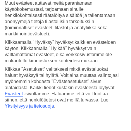
on ravintoloita, terasseja, baareja ja kauppoja. Olet sitten viettämässä
Muut evästeet auttavat meitä parantamaan
lomaa kumppanisi tai perheesi kanssa, on täällä kaikki edellytykset
käyttökokemustasi, tarjoamaan sinulle
viihtymiseen.
henkilökohtaisesti räätälöityä sisältöä ja tallentamaan
anonyymejä tietoja tilastollisiin tarkoituksiin
Uintia ja vesiurheilua yhdellä saaren parhaista
(toiminnalliset evästeet, tilastot ja analytiikka sekä
rannoista
markkinointievästeet).
Pitkän ja vaaleahiekkaisen rannan sanotaan olevan yksi koko saaren
Klikkaamalla "Hyväksy" hyväksyt kaikkien evästeiden
parhaista. Kun kaipaat tekemistä, voit kokeilla SUP-lautailua,
käytön. Klikkaamalla "Hylkää" hyväksyt vain
melontaa tai purjelautailua. Jos mieluummin vain nautit auringosta
välttämättömät evästeet, eikä verkkosivustomme ole
tai rentoudut varjossa, on palmupuiden alla aurinkotuoleja ja -
mukautettu kiinnostuksen kohteidesi mukaan.
varjoja. Rannalla on loungebaari.
Klikkaa "Asetukset” valitaksesi mitkä evästeluokat
Kolme uima-allasta ja aktiviteetteja
haluat hyväksyä tai hylätä. Voit aina muuttaa valintojasi
myöhemmin kohdasta "Evästeasetukset" sivun
Hotellilla on kolme suurta allasta eri tarkoituksiin. Rauhallinen
alalaidasta. Kaikki tiedot kustakin evästeestä löytyvät
infinity-allas on tarkoitettu aikuisille ja yksi kuntoiluun. Suurin
Evästeet
-sivultamme.
Haluamme, että voit luottaa
kaikista (n. 1400 m²) on tarkoitettu koko perheelle. Kun kaipaat
siihen, että henkilötietosi ovat meillä turvassa. Lue
vaihtelua ranta- ja allaselämälle voit esimerkiksi osallistua
vesijumppaan ja vesipalloon, kokeilla kiipeilyseinää, pelata tennistä
Yksityisyys ja tietosuoja
.
tai sulkapalloa tai käydä joogassa.
Spa ja golfia