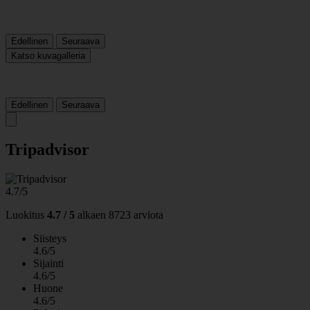
Edellinen
Seuraava
Katso kuvagalleria
Edellinen
Seuraava
Tripadvisor
4.7/5
Luokitus
4.7 / 5
alkaen
8723 arviota
Siisteys
4.6/5
Sijainti
4.6/5
Huone
4.6/5