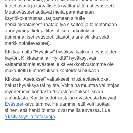
Hinta-laatusuhde
luotettavasti ja turvallisesti (välttämättömät evästeet).
4.1/5
Muut evästeet auttavat meitä parantamaan
Hotelliesittely
käyttökokemustasi, tarjoamaan sinulle
henkilökohtaisesti räätälöityä sisältöä ja tallentamaan
anonyymejä tietoja tilastollisiin tarkoituksiin
3*
(toiminnalliset evästeet, tilastot ja analytiikka sekä
Paikallinen luokitus
markkinointievästeet).
Hotelli ja spa Flic en Flacissa
Klikkaamalla "Hyväksy" hyväksyt kaikkien evästeiden
käytön. Klikkaamalla "Hylkää" hyväksyt vain
Aanari Hotel & Spa sijaitsee Mauritiuksen länsirannikon Flic en
välttämättömät evästeet, eikä verkkosivustomme ole
Flacissa. Hotelli sijaitsee vehreässä ympäristössä, lähellä
mukautettu kiinnostuksen kohteidesi mukaan.
kirkasvetistä Intian valtamerta. Hiekkaranta sijaitsee vain kahden
minuutin kävelymatkan päässä hotellilta. Sisustus on rauhoittavia,
Klikkaa "Asetukset” valitaksesi mitkä evästeluokat
suklaanruskeita sävyjä.
haluat hyväksyä tai hylätä. Voit aina muuttaa valintojasi
Hotellilla on ravintola, jossa on tarjolla paikallisen ja kiinalaisen
myöhemmin kohdasta "Evästeasetukset" sivun
keittiön antimia, baari, ulkoallas ja spa.
alalaidasta. Kaikki tiedot kustakin evästeestä löytyvät
Evästeet
-sivultamme.
Haluamme, että voit luottaa
Kaikissa huoneissa on:
siihen, että henkilötietosi ovat meillä turvassa. Lue
Yksityisyys ja tietosuoja
.
Ilmastointi
Tallelokero
Minibaari