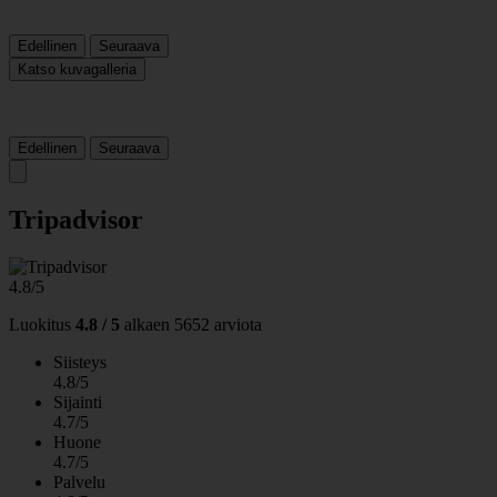
Edellinen
Seuraava
Katso kuvagalleria
Edellinen
Seuraava
Tripadvisor
4.8/5
Luokitus
4.8 / 5
alkaen
5652 arviota
Siisteys
4.8/5
Sijainti
4.7/5
Huone
4.7/5
Palvelu