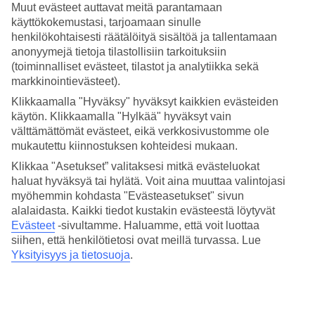
Muut evästeet auttavat meitä parantamaan
Uima-allas rannalla
käyttökokemustasi, tarjoamaan sinulle
henkilökohtaisesti räätälöityä sisältöä ja tallentamaan
Aivan rannan tuntumassa, hotellialueen keskellä, sijaitsee uima-allas,
anonyymejä tietoja tilastollisiin tarkoituksiin
joten täällä on helppoa nauttia niin rentouttavasta allaselämästä kuin
(toiminnalliset evästeet, tilastot ja analytiikka sekä
suolaisista meren pärskeistä. Hotellilla on varmasti jokaiselle jotakin,
markkinointievästeet).
opettele sukeltamaan, rentoudu spassa tai vuokraa polkupyörä ja
tutustu Mauritiukseen. Tai ota vain rennosti ja nauti olostasi
Klikkaamalla "Hyväksy" hyväksyt kaikkien evästeiden
aurinkotuolissa huojuvien palmujen alla – samalla turkoosia merta
käytön. Klikkaamalla "Hylkää" hyväksyt vain
ihaillen.
välttämättömät evästeet, eikä verkkosivustomme ole
Aktiviteetteja, rentoutumista ja golfia
mukautettu kiinnostuksen kohteidesi mukaan.
Klikkaa "Asetukset” valitaksesi mitkä evästeluokat
Rannalla voit pelata rantalentopalloa, käydä juoksemassa tai kokeilla
haluat hyväksyä tai hylätä. Voit aina muuttaa valintojasi
onneasi hotellin tenniskentällä. Hotellilla on myös kuntosali ja
myöhemmin kohdasta "Evästeasetukset" sivun
personal trainer. Voit osallistua vesijumppaan tai jooga- ja
alalaidasta. Kaikki tiedot kustakin evästeestä löytyvät
meditaatiotunneille. Halukkaat voivat hemmotella itseään hotellin
spassa, jossa on kampaamo, turkkilainen sauna eli hamam, hierontaa
Evästeet
-sivultamme.
Haluamme, että voit luottaa
ja tietysti spa-hoitoja. Hotelli tekee myös yhteistyötä
Tamarina
siihen, että henkilötietosi ovat meillä turvassa. Lue
Golfin
kanssa, jolla on 18-reikäinen kenttä upein näkymin noin
Yksityisyys ja tietosuoja
.
viiden minuutin ajomatkan päässä hotellista.
Mielenkiintoisten makujen ravintolat