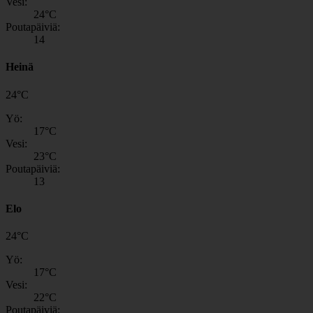
Vesi:
24
°C
Poutapäiviä:
14
Heinä
24
°
C
Yö:
17
°C
Vesi:
23
°C
Poutapäiviä:
13
Elo
24
°
C
Yö:
17
°C
Vesi:
22
°C
Poutapäiviä: