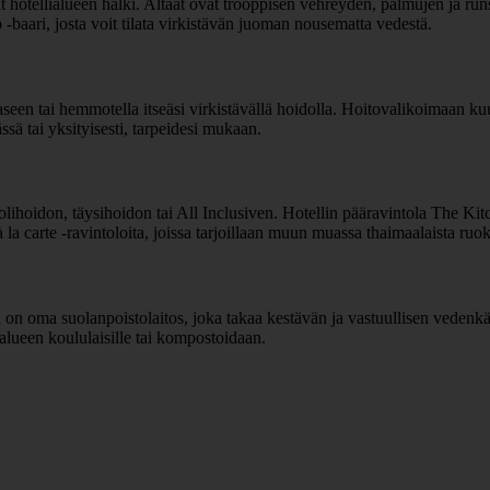
at hotellialueen halki. Altaat ovat trooppisen vehreyden, palmujen ja r
 -baari, josta voit tilata virkistävän juoman nousematta vedestä.
aaseen tai hemmotella itseäsi virkistävällä hoidolla. Hoitovalikoimaan kuu
sä tai yksityisesti, tarpeidesi mukaan.
lihoidon, täysihoidon tai All Inclusiven. Hotellin pääravintola The Kitc
a à la carte -ravintoloita, joissa tarjoillaan muun muassa thaimaalaista ruo
on oma suolanpoistolaitos, joka takaa kestävän ja vastuullisen vedenkä
alueen koululaisille tai kompostoidaan.