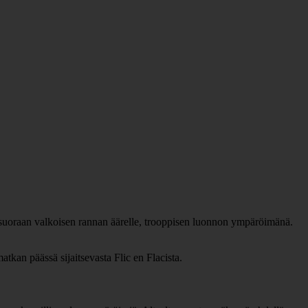
e suoraan valkoisen rannan äärelle, trooppisen luonnon ympäröimänä.
tkan päässä sijaitsevasta Flic en Flacista.