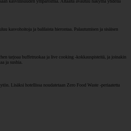
unsaan kasvillisuuden ympäröimiä. Altaalta avautuu näkymä yhdellä
luu kasvohoitoja ja balilaista hierontaa. Palautumisen ja sisäisen
hen tarjoaa buffetruokaa ja live cooking -kokkauspisteitä, ja joinakin
kaa ja sushia.
ytön. Lisäksi hotellissa noudatetaan Zero Food Waste -periaatetta