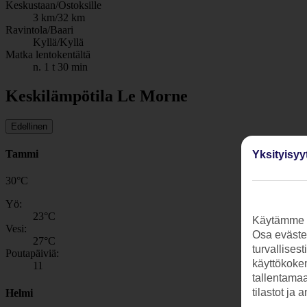
Keskustaan/Ostoksille
3 km/32 km
Ravintola/Baari
Kyllä/Kyllä
Matka lentokentältä
n. 1 t 30 min
Keskilämpötila Le Morne
Edellinen
Tammi
Yksityisyy
30
°
C
Yö:
23
°C
Käytämme s
Vesi:
Osa evästei
27
°C
turvallises
Poutapäiviä:
käyttökokem
11
tallentamaan
tilastot ja 
Helmi