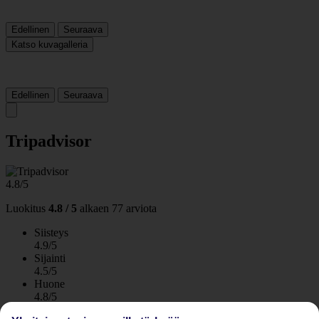
Edellinen
Seuraava
Katso kuvagalleria
Edellinen
Seuraava
Tripadvisor
4.8/5
Luokitus
4.8 / 5
alkaen
77 arviota
Siisteys
4.9/5
Sijainti
4.5/5
Huone
4.8/5
Palvelu