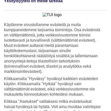
Yksityisyytesi on meille tärkeää
4.4/5
Nukkuminen
4.6/5
Hinta-laatusuhde
4.6/5
Käytämme sivustollamme evästeitä ja muita
Hotelliesittely
kumppaneidemme tarjoamia toimintoja. Osa evästeistä
on välttämättömiä, jotta verkkosivustomme toimisi
4*
luotettavasti ja turvallisesti (välttämättömät evästeet).
Paikallinen luokitus
Muut evästeet auttavat meitä parantamaan
WiFi
käyttökokemustasi, tarjoamaan sinulle
henkilökohtaisesti räätälöityä sisältöä ja tallentamaan
Lähellä rantaa, pieni allasalue
anonyymejä tietoja tilastollisiin tarkoituksiin
(toiminnalliset evästeet, tilastot ja analytiikka sekä
Hotelli Eleven on pieni hotelli, joka sijaitsee rannan ja vehreiden
markkinointievästeet).
vuorten välissä rauhallisessa Petrovacin lomakohteessa. Hotellissa
on ravintola, baari ja pieni uima-allas, jossa voit virkistäytyä.
Klikkaamalla "Hyväksy" hyväksyt kaikkien evästeiden
Buffetaamiainen sisältyy hintaan.
käytön. Klikkaamalla "Hylkää" hyväksyt vain
välttämättömät evästeet, eikä verkkosivustomme ole
Elveven-hotellissa asut mukavan matkan päässä useilta rannoilta.
Täydellistä, jos suunnitelmiisi kuuluu nauttia rantaelämästä lomalla.
mukautettu kiinnostuksen kohteidesi mukaan.
Klikkaa "Asetukset” valitaksesi mitkä evästeluokat
Pieni allasalue
haluat hyväksyä tai hylätä. Voit aina muuttaa valintojasi