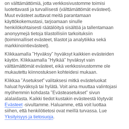
on välttämättömiä, jotta verkkosivustomme toimisi
luotettavasti ja turvallisesti (välttämättömät evästeet).
Hae
Muut evästeet auttavat meitä parantamaan
käyttökokemustasi, tarjoamaan sinulle
henkilökohtaisesti räätälöityä sisältöä ja tallentamaan
anonyymejä tietoja tilastollisiin tarkoituksiin
Olet nyt kohdassa
(toiminnalliset evästeet, tilastot ja analytiikka sekä
Etusivu
markkinointievästeet).
Matkat
Klikkaamalla "Hyväksy" hyväksyt kaikkien evästeiden
Oman
käytön. Klikkaamalla "Hylkää" hyväksyt vain
Muscat
Äkkilähdöt
välttämättömät evästeet, eikä verkkosivustomme ole
mukautettu kiinnostuksen kohteidesi mukaan.
Äkkilähdöt Muscat
Klikkaa "Asetukset” valitaksesi mitkä evästeluokat
haluat hyväksyä tai hylätä. Voit aina muuttaa valintojasi
myöhemmin kohdasta "Evästeasetukset" sivun
Haluatko reissuun helposti ja nopeasti? Katso
alalaidasta. Kaikki tiedot kustakin evästeestä löytyvät
äkkilähdöt
Muscatiin
eli lomat lähiviikoille tältä sivulta. Kun löydät
sopivan
äkkilähdön
, varaa matkasi heti. Äkkilähdöillä paikkoja on
Evästeet
-sivultamme.
Haluamme, että voit luottaa
rajoitetusti ja edullisimmat matkat myydään nopeasti! Huomioithan,
siihen, että henkilötietosi ovat meillä turvassa. Lue
että äkkilähtöjä Muscatiin ei ole aina tarjolla.
Yksityisyys ja tietosuoja
.
Hintaan saattaa tulla muutoksia varausprosessin aikana. Lopullinen