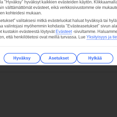
la "Hyväksy" hyväksyt kaikkien evästeiden käytön. Klikkaamall
ain välttämättömät evästeet, eikä verkkosivustomme ole mukaute
sen kohteidesi mukaan.
etukset” valitaksesi mitkä evästeluokat haluat hyväksyä tai hylät
aa valintojasi myöhemmin kohdasta "Evästeasetukset" sivun ala
ot kustakin evästeestä löytyvät
Evästeet
-sivultamme.
Haluamme, 
hen, että henkilötietosi ovat meillä turvassa. Lue
Yksityisyys ja ti
Hyväksy
Asetukset
Hylkää