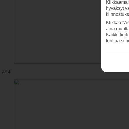
Klikkaamal
hyväksyt v
kiinnostuk
Klikkaa "As
aina muutt
Kaikki tied
luottaa sii
4/14