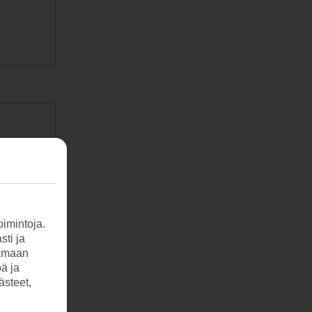
imintoja.
sti ja
tamaan
öä ja
ästeet,