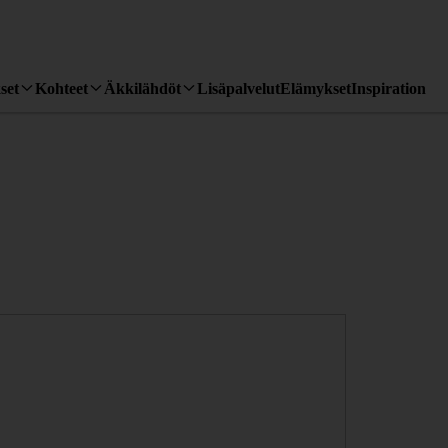
set
Kohteet
Äkkilähdöt
Lisäpalvelut
Elämykset
Inspiration