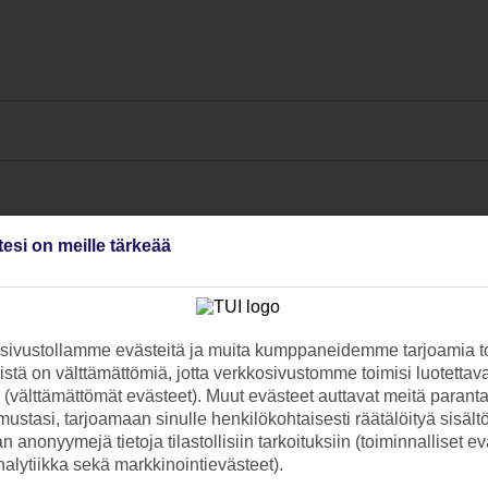
tesi on meille tärkeää
ivustollamme evästeitä ja muita kumppaneidemme tarjoamia to
stä on välttämättömiä, jotta verkkosivustomme toimisi luotettava
ti (välttämättömät evästeet). Muut evästeet auttavat meitä paran
ustasi, tarjoamaan sinulle henkilökohtaisesti räätälöityä sisält
 anonyymejä tietoja tilastollisiin tarkoituksiin (toiminnalliset ev
analytiikka sekä markkinointievästeet).