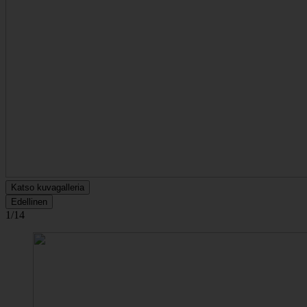
Katso kuvagalleria
Edellinen
1/14