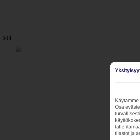
3/14
Yksityisyy
Käytämme s
Osa evästei
turvallises
käyttökokem
tallentamaan
tilastot ja 