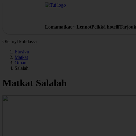
Lomamatkat
Lennot
Pelkkä hotelli
Tarjouk
Olet nyt kohdassa
Etusivu
Matkat
Oman
Salalah
Matkat Salalah