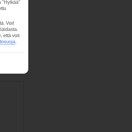
a "Hylkää"
ttu
ä. Voit
laidasta.
että voit
etosuoja
.