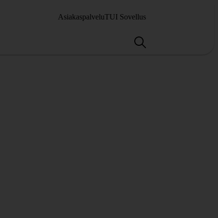
Asiakaspalvelu
TUI Sovellus