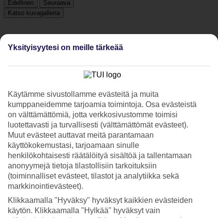
Edellinen
Seuraava
Katso kuvagalleria
Yksityisyytesi on meille tärkeää
Edellinen
Seuraava
Tripadvisor
Käytämme sivustollamme evästeitä ja muita
kumppaneidemme tarjoamia toimintoja. Osa evästeistä
3.9/5
on välttämättömiä, jotta verkkosivustomme toimisi
Luokitus
3.9 / 5
alkaen
71 arviota
luotettavasti ja turvallisesti (välttämättömät evästeet).
Muut evästeet auttavat meitä parantamaan
Siisteys
käyttökokemustasi, tarjoamaan sinulle
4.3/5
henkilökohtaisesti räätälöityä sisältöä ja tallentamaan
Sijainti
anonyymejä tietoja tilastollisiin tarkoituksiin
3.7/5
(toiminnalliset evästeet, tilastot ja analytiikka sekä
Huone
4.1/5
markkinointievästeet).
Palvelu
Klikkaamalla "Hyväksy" hyväksyt kaikkien evästeiden
4/5
käytön. Klikkaamalla "Hylkää" hyväksyt vain
Nukkuminen