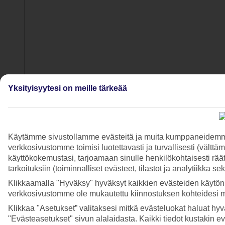
Yksityisyytesi on meille tärkeää
Käytämme sivustollamme evästeitä ja muita kumppaneidemme t
verkkosivustomme toimisi luotettavasti ja turvallisesti (vält
käyttökokemustasi, tarjoamaan sinulle henkilökohtaisesti räätä
tarkoituksiin (toiminnalliset evästeet, tilastot ja analytiikka s
Klikkaamalla "Hyväksy" hyväksyt kaikkien evästeiden käytön.
verkkosivustomme ole mukautettu kiinnostuksen kohteidesi 
Klikkaa "Asetukset” valitaksesi mitkä evästeluokat haluat hy
"Evästeasetukset" sivun alalaidasta. Kaikki tiedot kustakin ev