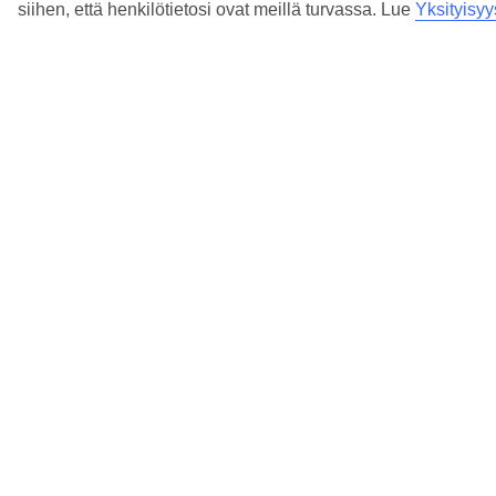
siihen, että henkilötietosi ovat meillä turvassa. Lue
Yksityisyy
6/7