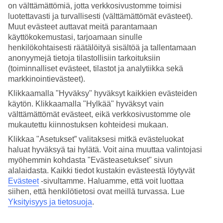
on välttämättömiä, jotta verkkosivustomme toimisi
luotettavasti ja turvallisesti (välttämättömät evästeet).
Hae
Muut evästeet auttavat meitä parantamaan
käyttökokemustasi, tarjoamaan sinulle
henkilökohtaisesti räätälöityä sisältöä ja tallentamaan
anonyymejä tietoja tilastollisiin tarkoituksiin
Olet nyt kohdassa
(toiminnalliset evästeet, tilastot ja analytiikka sekä
Etusivu
markkinointievästeet).
Matkat
Klikkaamalla "Hyväksy" hyväksyt kaikkien evästeiden
Portugali
käytön. Klikkaamalla "Hylkää" hyväksyt vain
Azorit
Capelas
välttämättömät evästeet, eikä verkkosivustomme ole
Hotellit
mukautettu kiinnostuksen kohteidesi mukaan.
Klikkaa "Asetukset” valitaksesi mitkä evästeluokat
Hotellit Capelas
haluat hyväksyä tai hylätä. Voit aina muuttaa valintojasi
myöhemmin kohdasta "Evästeasetukset" sivun
Katso kaikki hotellit
Capelasissa
. Olemme valikoineet Capelasin
alalaidasta. Kaikki tiedot kustakin evästeestä löytyvät
parhaat hotellit, jotta voimme olla varmoja, että lomastasi tulee
Evästeet
-sivultamme.
Haluamme, että voit luottaa
mahdollisimman onnistunut. Matkustat sitten yksin, perheen kanssa
siihen, että henkilötietosi ovat meillä turvassa. Lue
tai kaveriporukalla, TUIlta löydät juuri sinun tarpeitasi vastaavan
Yksityisyys ja tietosuoja
.
hotellin.