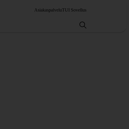
Asiakaspalvelu
TUI Sovellus