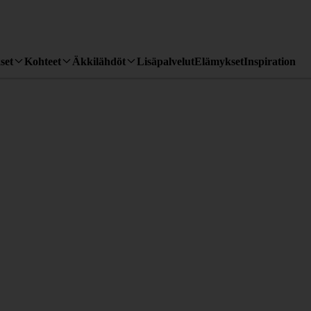
set
Kohteet
Äkkilähdöt
Lisäpalvelut
Elämykset
Inspiration