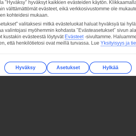
la "Hyväksy" hyväksyt kaikkien evästeiden käytön. Klikkaamall
ain välttämättömät evästeet, eikä verkkosivustomme ole mukaute
sen kohteidesi mukaan.
etukset” valitaksesi mitkä evästeluokat haluat hyväksyä tai hylät
aa valintojasi myöhemmin kohdasta "Evästeasetukset" sivun ala
ot kustakin evästeestä löytyvät
Evästeet
-sivultamme.
Haluamme, 
hen, että henkilötietosi ovat meillä turvassa. Lue
Yksityisyys ja ti
Hyväksy
Asetukset
Hylkää