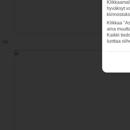
Klikkaamal
hyväksyt v
kiinnostuk
Klikkaa "As
aina muutt
Kaikki tied
luottaa sii
7/7