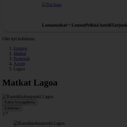
Lomamatkat
Lennot
Pelkkä hotelli
Tarjouk
Olet nyt kohdassa
Etusivu
Matkat
Portugali
Azorit
Lagoa
Matkat Lagoa
Katso kuvagalleria
Edellinen
1/7