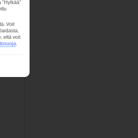
a "Hylkää"
ttu
ä. Voit
laidasta.
että voit
etosuoja
.