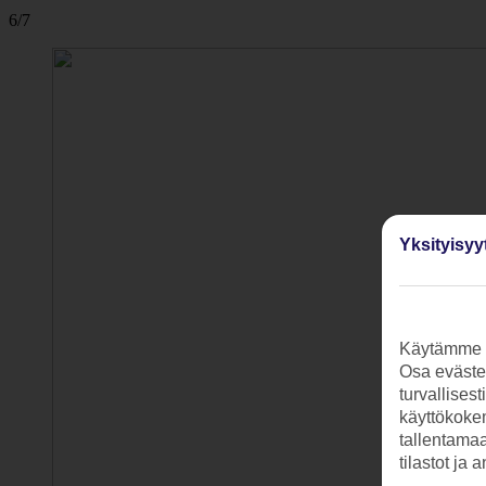
6/7
Yksityisyy
Käytämme s
Osa evästei
turvallises
käyttökokem
tallentamaan
tilastot ja 