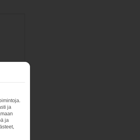
imintoja.
sti ja
tamaan
öä ja
ästeet,