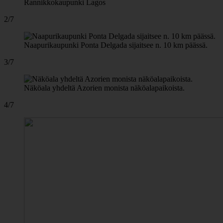
Rannikkokaupunki Lagos
2/7
Naapurikaupunki Ponta Delgada sijaitsee n. 10 km päässä.
3/7
Näköala yhdeltä Azorien monista näköalapaikoista.
4/7