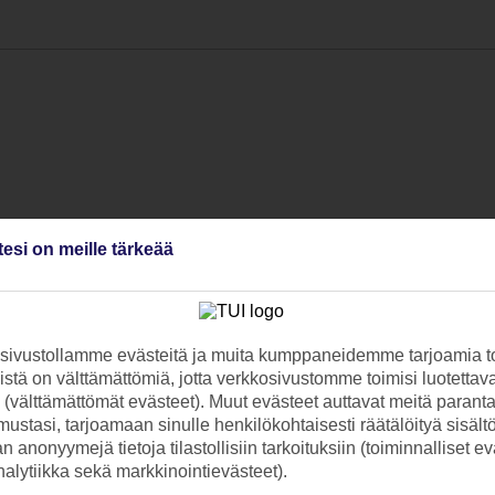
tesi on meille tärkeää
ivustollamme evästeitä ja muita kumppaneidemme tarjoamia to
stä on välttämättömiä, jotta verkkosivustomme toimisi luotettava
ti (välttämättömät evästeet). Muut evästeet auttavat meitä paran
ustasi, tarjoamaan sinulle henkilökohtaisesti räätälöityä sisält
 anonyymejä tietoja tilastollisiin tarkoituksiin (toiminnalliset ev
analytiikka sekä markkinointievästeet).