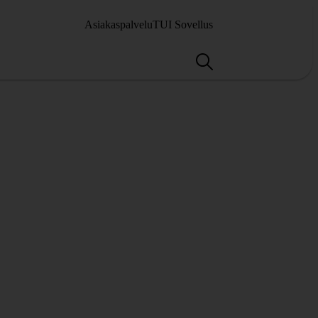
Asiakaspalvelu
TUI Sovellus