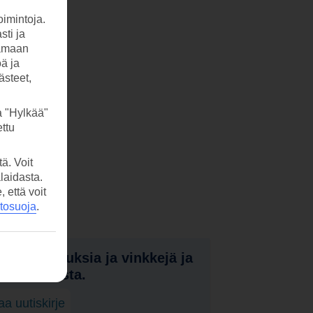
imintoja.
sti ja
tamaan
öä ja
ästeet,
a "Hylkää"
ttu
ä. Voit
laidasta.
että voit
etosuoja
.
nota tarjouksia ja vinkkejä ja
a uutuuksista.
laa uutiskirje