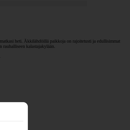
matkasi heti. Äkkilähdöillä paikkoja on rajoitetusti ja edullisimmat
 rauhalliseen kalastajakylään.
.