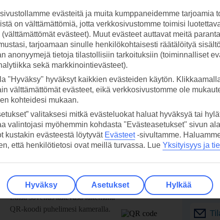
ivustollamme evästeitä ja muita kumppaneidemme tarjoamia to
stä on välttämättömiä, jotta verkkosivustomme toimisi luotettava
ti (välttämättömät evästeet). Muut evästeet auttavat meitä paran
ustasi, tarjoamaan sinulle henkilökohtaisesti räätälöityä sisält
 anonyymejä tietoja tilastollisiin tarkoituksiin (toiminnalliset ev
analytiikka sekä markkinointievästeet).
la "Hyväksy" hyväksyt kaikkien evästeiden käytön. Klikkaamall
ain välttämättömät evästeet, eikä verkkosivustomme ole mukaute
sen kohteidesi mukaan.
etukset” valitaksesi mitkä evästeluokat haluat hyväksyä tai hylät
aa valintojasi myöhemmin kohdasta "Evästeasetukset" sivun ala
ot kustakin evästeestä löytyvät
Evästeet
-sivultamme.
Haluamme, 
hen, että henkilötietosi ovat meillä turvassa. Lue
Yksityisyys ja ti
 TUI-sovellus nyt!
Vastaa
Hyväksy
Asetukset
Hylkää
tietoj
Lataa sovellus kätevästi lukemalla
QR-koodi puhelimesi kameralla.
Ti