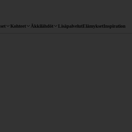
set
Kohteet
Äkkilähdöt
Lisäpalvelut
Elämykset
Inspiration