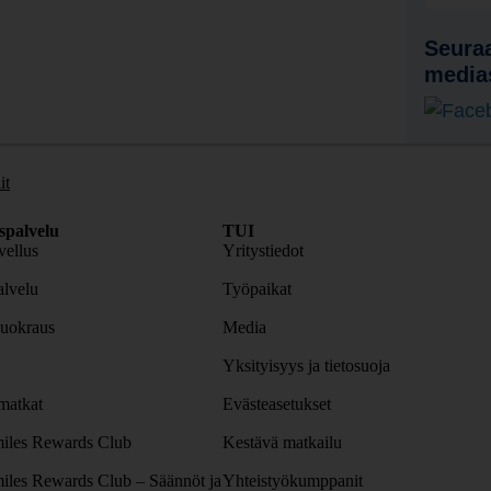
Seuraa
media
it
spalvelu
TUI
ellus
Yritystiedot
lvelu
Työpaikat
uokraus
Media
Yksityisyys ja tietosuoja
atkat
Evästeasetukset
iles Rewards Club
Kestävä matkailu
iles Rewards Club – Säännöt ja
Yhteistyökumppanit