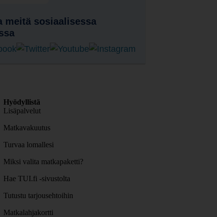
 meitä sosiaalisessa
ssa
Hyödyllistä
Lisäpalvelut
Matkavakuutus
Turvaa lomallesi
Miksi valita matkapaketti?
Hae TUI.fi -sivustolta
Tutustu tarjousehtoihin
Matkalahjakortti