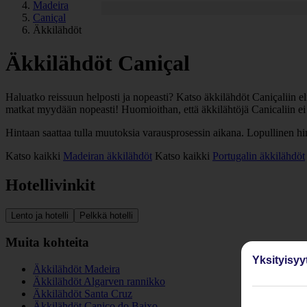
Madeira
Caniçal
Äkkilähdöt
Äkkilähdöt Caniçal
Haluatko reissuun helposti ja nopeasti? Katso äkkilähdöt Caniçaliin eli
matkat myydään nopeasti! Huomioithan, että äkkilähtöjä Canicaliin ei 
Hintaan saattaa tulla muutoksia varausprosessin aikana. Lopullinen h
Katso kaikki
Madeiran äkkilähdöt
Katso kaikki
Portugalin äkkilähdöt
Hotellivinkit
Lento ja hotelli
Pelkkä hotelli
Muita kohteita
Yksityisyy
Äkkilähdöt Madeira
Äkkilähdöt Algarven rannikko
Äkkilähdöt Santa Cruz
Äkkilähdöt Canico do Baixo