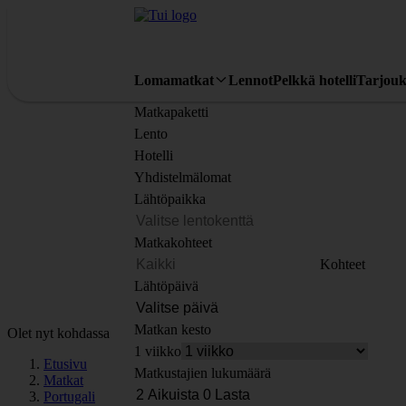
Lomamatkat
Lennot
Pelkkä hotelli
Tarjouk
Matkapaketti
Lento
Hotelli
Yhdistelmälomat
Lähtöpaikka
Matkakohteet
Kohteet
Lähtöpäivä
Matkan kesto
Olet nyt kohdassa
1 viikko
Etusivu
Matkustajien lukumäärä
Matkat
Portugali