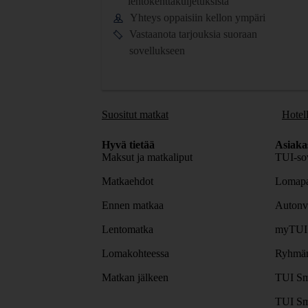
lentokenttäkuljetuksista
Yhteys oppaisiin kellon ympäri
Vastaanota tarjouksia suoraan
sovellukseen
Suositut matkat
Hotell
Hyvä tietää
Asiaka
Maksut ja matkaliput
TUI-sov
Matkaehdot
Lomapa
Ennen matkaa
Autonv
Lentomatka
myTUI
Lomakohteessa
Ryhmäm
Matkan jälkeen
TUI Sm
TUI Sm