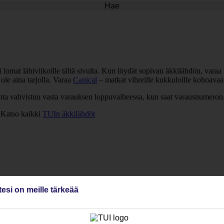
Hae
 lomat lähiviikoille tältä sivulta. Kun löydät sopivan äkkilähdön, varaa 
ole aina tarjolla. Varaa
Caniçal
– matkat vihreille kukkuloille kohoavaan
inta vahvistuu vasta varauksen loppuvaiheessa, kun saat varausnumeron
Katso kaikki
TUIn äkkilähdöt
tesi on meille tärkeää