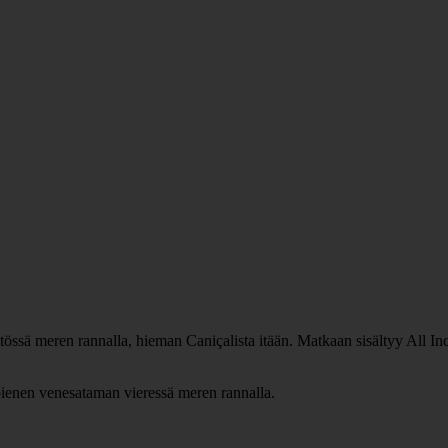
ssä meren rannalla, hieman Caniçalista itään. Matkaan sisältyy All Inclu
 pienen venesataman vieressä meren rannalla.