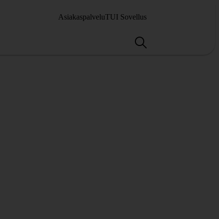
Asiakaspalvelu
TUI Sovellus