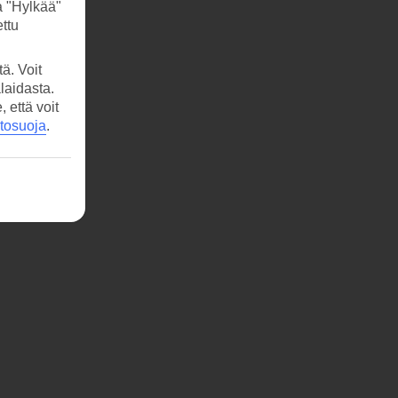
a "Hylkää"
ttu
ä. Voit
laidasta.
että voit
etosuoja
.