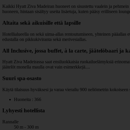
Kaikki Hyatt Ziva Madeiran huoneet on sisustettu vaalein ja pehmein v
huoneen, hintaan sisältyy useita lisäetuja, kuten pääsy erilliseen lou
Altaita sekä aikuisille että lapsille
Hotellialueella on sekä uima-allas rentoutumiseen, yhteinen pääallas ett
edustalla on pikkukiviranta sekä merivesiallas.
All Inclusive, jossa buffet, à la carte, jäätelöbaari ja 
Hyatt Ziva Madeirassa saat ensiluokkaisia ruokailuelämyksiä erinomaisell
jäätelöt monella maulla ovat vain esimerkkejä....
Suuri spa-osasto
Käytä tilaisuus hyväksesi ja varaa vierailu 900 neliömetrin kokoiseen s
Huoneita : 366
Lyhyesti hotellista
Rannalle
50 m - 300 m