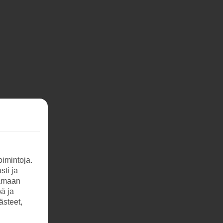
imintoja.
sti ja
tamaan
öä ja
ästeet,