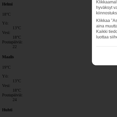
Klikkaamal
Helmi
hyväksyt v
kiinnostuk
18
°
C
Klikkaa "As
Yö:
aina muutt
13
°C
Kaikki tied
Vesi:
luottaa sii
18
°C
Poutapäiviä:
22
Maalis
19
°
C
Yö:
13
°C
Vesi:
18
°C
Poutapäiviä:
24
Huhti