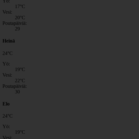
Yö:
17
°C
Vesi:
20
°C
Poutapäiviä:
29
Heinä
24
°
C
Yö:
19
°C
Vesi:
22
°C
Poutapäiviä:
30
Elo
24
°
C
Yö:
19
°C
Vesi: