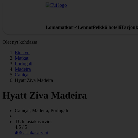
Lomamatkat
Lennot
Pelkkä hotelli
Tarjouk
Olet nyt kohdassa
Etusivu
Matkat
Portugali
Madeira
Caniçal
Hyatt Ziva Madeira
Hyatt Ziva Madeira
Caniçal, Madeira, Portugali
TUIn asiakasarvio:
4.5 / 5
406 asiakasarviot