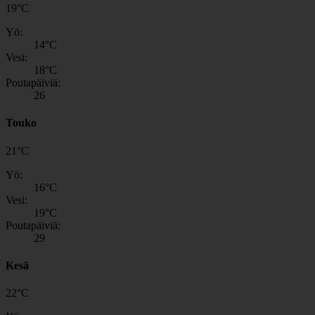
19
°
C
Yö:
14
°C
Vesi:
18
°C
Poutapäiviä:
26
Touko
21
°
C
Yö:
16
°C
Vesi:
19
°C
Poutapäiviä:
29
Kesä
22
°
C