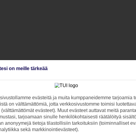
tesi on meille tärkeää
ivustollamme evästeitä ja muita kumppaneidemme tarjoamia to
stä on välttämättömiä, jotta verkkosivustomme toimisi luotettava
ti (välttämättömät evästeet). Muut evästeet auttavat meitä paran
ustasi, tarjoamaan sinulle henkilökohtaisesti räätälöityä sisält
 anonyymejä tietoja tilastollisiin tarkoituksiin (toiminnalliset ev
analytiikka sekä markkinointievästeet).