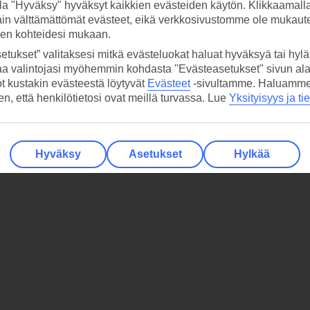
la "Hyväksy" hyväksyt kaikkien evästeiden käytön. Klikkaamall
ain välttämättömät evästeet, eikä verkkosivustomme ole mukaute
sen kohteidesi mukaan.
etukset” valitaksesi mitkä evästeluokat haluat hyväksyä tai hylät
aa valintojasi myöhemmin kohdasta "Evästeasetukset" sivun ala
ot kustakin evästeestä löytyvät
Evästeet
-sivultamme.
Haluamme, 
hen, että henkilötietosi ovat meillä turvassa. Lue
Yksityisyys ja ti
Hyväksy
Asetukset
Hylkää