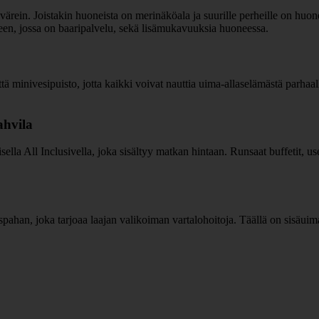
ärein. Joistakin huoneista on merinäköala ja suurille perheille on huone
ngeen, jossa on baaripalvelu, sekä lisämukavuuksia huoneessa.
ä minivesipuisto, jotta kaikki voivat nauttia uima-allaselämästä parhaalla
kahvila
a All Inclusivella, joka sisältyy matkan hintaan. Runsaat buffetit, useat 
pahan, joka tarjoaa laajan valikoiman vartalohoitoja. Täällä on sisäuima