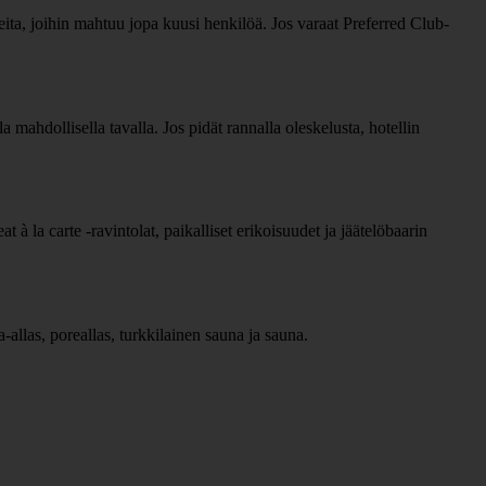
ita, joihin mahtuu jopa kuusi henkilöä. Jos varaat Preferred Club-
 mahdollisella tavalla. Jos pidät rannalla oleskelusta, hotellin
à la carte -ravintolat, paikalliset erikoisuudet ja jäätelöbaarin
-allas, poreallas, turkkilainen sauna ja sauna.