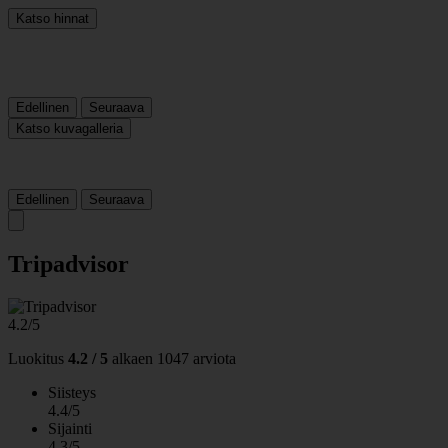
Katso hinnat
Edellinen
Seuraava
Katso kuvagalleria
Edellinen
Seuraava
Tripadvisor
4.2/5
Luokitus
4.2 / 5
alkaen
1047 arviota
Siisteys
4.4/5
Sijainti
4.3/5