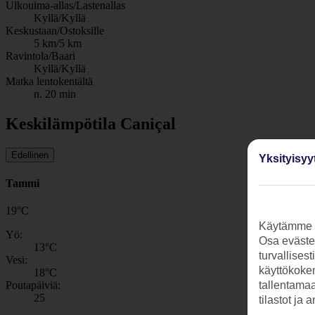
Ulkouima-allas/Lastenallas
Kyllä/Kyllä
Keskustaan/Ostoksille
5 km/5 km
Ravintola/Baari
Kyllä/Kyllä
Matka lentokentältä
n. 20 min
Keskilämpötila Caniçal
Edellinen
Yksityisyy
Tammi
19
°
C
Käytämme s
Yö:
Osa evästei
13
°C
turvallises
Vesi:
käyttökokem
18
°C
tallentamaan
Poutapäiviä:
25
tilastot ja 