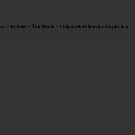
set
Kohteet
Äkkilähdöt
Lisäpalvelut
Elämykset
Inspiration