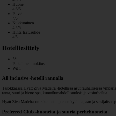
Huone
4.6/5
Palvelu
4/5
Nukkuminen
4.5/5
Hinta-laatusuhde
4/5
Hotelliesittely
5*
Paikallinen luokitus
WiFi
All Inclusive -hotelli rannalla
Tasokkaassa Hyatt Ziva Madeira -hotellissa asut rauhallisessa ympäristö
ranta, suuri ja hieno spa, kuntoilumahdollisuuksia ja vesiurheilua.
Hyatt Ziva Madeira on rakennettu pienen kylän tapaan ja se sijaitsee
Preferred Club -huoneita ja suuria perhehuoneita