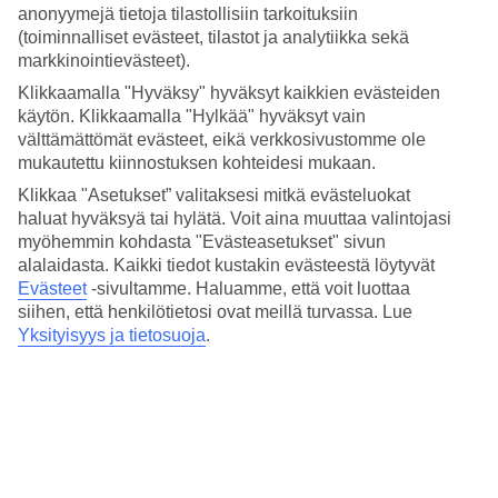
tietoja Caniçalin säästä kuukausi kuukaudelta. Varaa
Caniçal
–
anonyymejä tietoja tilastollisiin tarkoituksiin
matkat vihreille kukkuloille kohoavaan rauhalliseen kalastajakylään.
(toiminnalliset evästeet, tilastot ja analytiikka sekä
markkinointievästeet).
Keskilämpötilat – Caniçal
Klikkaamalla "Hyväksy" hyväksyt kaikkien evästeiden
käytön. Klikkaamalla "Hylkää" hyväksyt vain
Suositut hotellit kohteessa Caniçal
välttämättömät evästeet, eikä verkkosivustomme ole
mukautettu kiinnostuksen kohteidesi mukaan.
Muita kohteita
Klikkaa "Asetukset” valitaksesi mitkä evästeluokat
Madeira - Sää ja lämpötila
haluat hyväksyä tai hylätä. Voit aina muuttaa valintojasi
Calheta - Sää ja lämpötila
myöhemmin kohdasta "Evästeasetukset" sivun
Vilamoura - Sää ja lämpötila
alalaidasta. Kaikki tiedot kustakin evästeestä löytyvät
Funchal - Sää ja lämpötila
Evästeet
-sivultamme.
Haluamme, että voit luottaa
Albufeira - Sää ja lämpötila
siihen, että henkilötietosi ovat meillä turvassa. Lue
Muita matkoja
Yksityisyys ja tietosuoja
.
All Inclusive Caniçal
Äkkilähdöt Caniçal
Hotellit Caniçal
Hotellit Portugali
Matkat Madeira