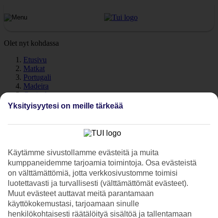
Olet nyt kohdassa
Etusivu
Matkat
Portugali
Madeira
Caniçal
Sää
Yksityisyytesi on meille tärkeää
Caniçal - Sää ja lämpötila
Käytämme sivustollamme evästeitä ja muita
kumppaneidemme tarjoamia toimintoja. Osa evästeistä
on välttämättömiä, jotta verkkosivustomme toimisi
Katso sää ja lämpötilat – Caniçal
luotettavasti ja turvallisesti (välttämättömät evästeet).
Kuinka lämmintä Caniçalissa on lomasi aikana? Hyvä kysymys. Sää
Muut evästeet auttavat meitä parantamaan
ja ilmasto vaikuttavat olennaisesti lomaasi, on sitten kyse meriveden
käyttökokemustasi, tarjoamaan sinulle
lämpötilasta tai poutapäivien määrästä. Olemme keränneet tänne
henkilökohtaisesti räätälöityä sisältöä ja tallentamaan