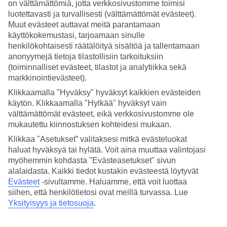
on välttämättömiä, jotta verkkosivustomme toimisi
luotettavasti ja turvallisesti (välttämättömät evästeet).
Hae
Muut evästeet auttavat meitä parantamaan
käyttökokemustasi, tarjoamaan sinulle
henkilökohtaisesti räätälöityä sisältöä ja tallentamaan
anonyymejä tietoja tilastollisiin tarkoituksiin
Olet nyt kohdassa
(toiminnalliset evästeet, tilastot ja analytiikka sekä
markkinointievästeet).
Etusivu
Matkat
Klikkaamalla "Hyväksy" hyväksyt kaikkien evästeiden
Portugali
käytön. Klikkaamalla "Hylkää" hyväksyt vain
Madeira
välttämättömät evästeet, eikä verkkosivustomme ole
Canico do Baixo
Hotellit
mukautettu kiinnostuksen kohteidesi mukaan.
Klikkaa "Asetukset” valitaksesi mitkä evästeluokat
Hotellit Canico do Baixo
haluat hyväksyä tai hylätä. Voit aina muuttaa valintojasi
myöhemmin kohdasta "Evästeasetukset" sivun
alalaidasta. Kaikki tiedot kustakin evästeestä löytyvät
Katso kaikki hotellit kohteessa Canico do Baixo. TUIlta löydät
Evästeet
-sivultamme.
Haluamme, että voit luottaa
hotellit jokaiseen makuun. Hotelli perheelle tai aikuiseen makuun,
täyden palvelun All Inclusive -hotelli tai tunnelmallinen pikkuhotelli,
siihen, että henkilötietosi ovat meillä turvassa. Lue
lomaluksusta tai edullisempi vaihtoehto? Mitä ikinä haluatkaan,
Yksityisyys ja tietosuoja
.
meiltä löydät juuri sopivan hotellin. Tutustu alapuolella kohteen
Canico do Baixo hotellivaihtoehtoihin ja löydä oma suosikkisi!