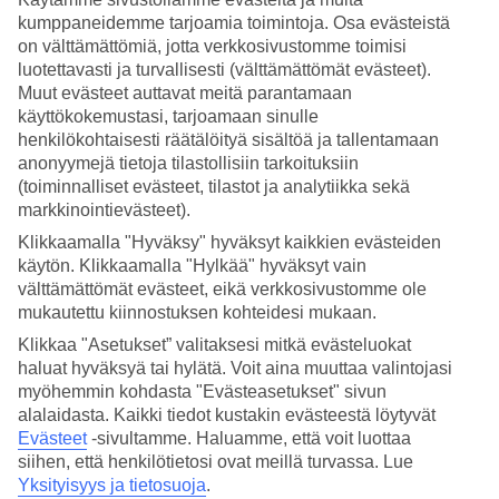
Palvelu
kumppaneidemme tarjoamia toimintoja. Osa evästeistä
4.8/5
Nukkuminen
on välttämättömiä, jotta verkkosivustomme toimisi
4.7/5
luotettavasti ja turvallisesti (välttämättömät evästeet).
Hinta-laatusuhde
Muut evästeet auttavat meitä parantamaan
4.7/5
käyttökokemustasi, tarjoamaan sinulle
henkilökohtaisesti räätälöityä sisältöä ja tallentamaan
Hotelliesittely
anonyymejä tietoja tilastollisiin tarkoituksiin
(toiminnalliset evästeet, tilastot ja analytiikka sekä
WiFi
markkinointievästeet).
Trooppinen puutarha, useita altaita ja spa
Klikkaamalla "Hyväksy" hyväksyt kaikkien evästeiden
käytön. Klikkaamalla "Hylkää" hyväksyt vain
The Residence Porto Mare sijaitsee meren äärellä Funchalissa ja
välttämättömät evästeet, eikä verkkosivustomme ole
tarjoaa ylellisen ja rauhaisan ympäristön lomanviettoon. Trooppisissa
mukautettu kiinnostuksen kohteidesi mukaan.
puutarhoissaa on satoja uniikkeja lajeja sekä myös houkuttelevia
Klikkaa "Asetukset” valitaksesi mitkä evästeluokat
allasalueita. Hotellialueella on lisäksi useita ravintoloita ja baareja.
haluat hyväksyä tai hylätä. Voit aina muuttaa valintojasi
The Residence Porto Marella on yhteiset palvelut kahden läheisen
myöhemmin kohdasta "Evästeasetukset" sivun
hotellin kanssa, joten valinnanvaraa on mukavasti.
alalaidasta. Kaikki tiedot kustakin evästeestä löytyvät
Evästeet
-sivultamme.
Haluamme, että voit luottaa
Hotellilla on:
siihen, että henkilötietosi ovat meillä turvassa. Lue
Uima-altaita
Yksityisyys ja tietosuoja
.