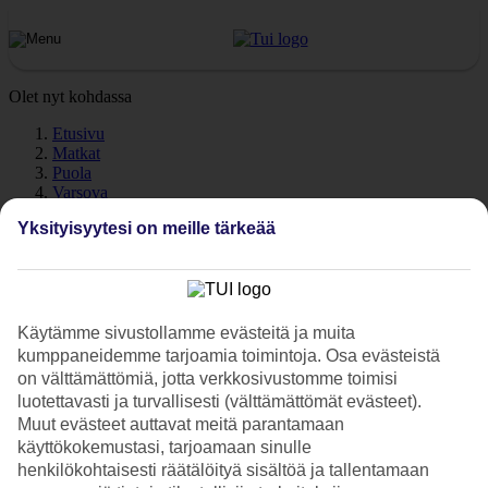
Olet nyt kohdassa
Etusivu
Matkat
Puola
Varsova
Sää
Yksityisyytesi on meille tärkeää
Varsova – Sää ja lämpötila
Käytämme sivustollamme evästeitä ja muita
Millainen sää on
Varsovassa
lomasi aikana? Tarvitsetko illaksi
kumppaneidemme tarjoamia toimintoja. Osa evästeistä
lämmintä päälle? Varsovan säällä ja lämpötilalla on suuri vaikutus
on välttämättömiä, jotta verkkosivustomme toimisi
lomaasi. Tälle sivulle olemme koonneet tietoa Varsovan säästä ja
luotettavasti ja turvallisesti (välttämättömät evästeet).
lämpötilasta kuukausittain. Tutustu Varsovan keskilämpötiloihin eri
Muut evästeet auttavat meitä parantamaan
kuukausina.
käyttökokemustasi, tarjoamaan sinulle
henkilökohtaisesti räätälöityä sisältöä ja tallentamaan
Keskilämpötilat – Varsova