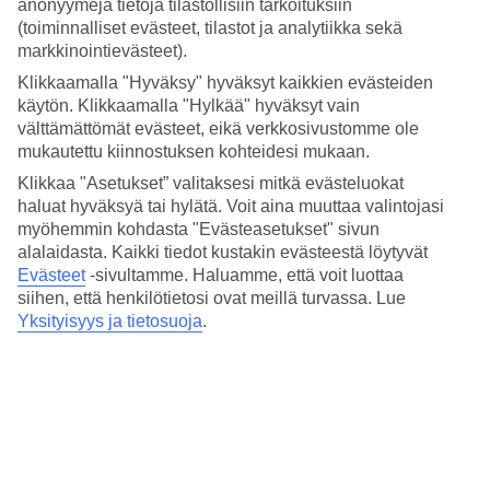
anonyymejä tietoja tilastollisiin tarkoituksiin
(toiminnalliset evästeet, tilastot ja analytiikka sekä
Suositut hotellit kohteessa Varsova
markkinointievästeet).
Klikkaamalla "Hyväksy" hyväksyt kaikkien evästeiden
Muita kohteita
käytön. Klikkaamalla "Hylkää" hyväksyt vain
välttämättömät evästeet, eikä verkkosivustomme ole
Krakova - Sää ja lämpötila
mukautettu kiinnostuksen kohteidesi mukaan.
Rodos - Sää ja lämpötila
Espanja - Sää ja lämpötila
Klikkaa "Asetukset” valitaksesi mitkä evästeluokat
Gran Canaria - Sää ja lämpötila
haluat hyväksyä tai hylätä. Voit aina muuttaa valintojasi
myöhemmin kohdasta "Evästeasetukset" sivun
Muita matkoja
alalaidasta. Kaikki tiedot kustakin evästeestä löytyvät
Evästeet
-sivultamme.
Haluamme, että voit luottaa
Hotellit Varsova
All Inclusive Krakova
siihen, että henkilötietosi ovat meillä turvassa. Lue
Matkat Varsova
Yksityisyys ja tietosuoja
.
Äkkilähdöt Varsova
Tutustu myös
Matkat Opatija
Äkkilähdöt Kreikka
Matkat Espanja
Äkkilähdöt Espanja