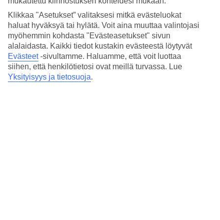
mukautettu kiinnostuksen kohteidesi mukaan.
Hinta-laatusuhde
3.8/5
Klikkaa "Asetukset” valitaksesi mitkä evästeluokat
haluat hyväksyä tai hylätä. Voit aina muuttaa valintojasi
Hotelliesittely
myöhemmin kohdasta "Evästeasetukset" sivun
alalaidasta. Kaikki tiedot kustakin evästeestä löytyvät
5*
Evästeet
-sivultamme.
Haluamme, että voit luottaa
Paikallinen luokitus
siihen, että henkilötietosi ovat meillä turvassa. Lue
Yksityisyys ja tietosuoja
.
Tasokas hotelli lähellä Bellecour-aukiota
Boscolo Lyon Hotel & Spa on tasokas hotelli lähellä Bellecour-
aukiota Lyonin keskustassa. Hotellilla on ravintola, baari ja spa,
jossa voit rentoutua. Hotelli on lähellä myös ostospaikkoja,
nähtävyyksiä ja ravintoloita.
Bellecour-aukiolla voit istuskella kahvilassa ja seurata kadun
tapahtumia, ja siellä esiintyviä taiteilijoita.
Boscolo Lyon Hotel & Spa -hotellin palvelut
Ravintola
Baari
Sisäallas
WiFi