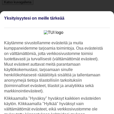
Katso kuvagalleria
Yksityisyytesi on meille tärkeää
Edellinen
Seuraava
Tripadvisor
Käytämme sivustollamme evästeitä ja muita
kumppaneidemme tarjoamia toimintoja. Osa evästeistä
3.9/5
on välttämättömiä, jotta verkkosivustomme toimisi
luotettavasti ja turvallisesti (välttämättömät evästeet).
Luokitus
3.9 / 5
alkaen
391 arviota
Muut evästeet auttavat meitä parantamaan
Siisteys
käyttökokemustasi, tarjoamaan sinulle
4.5/5
henkilökohtaisesti räätälöityä sisältöä ja tallentamaan
Sijainti
anonyymejä tietoja tilastollisiin tarkoituksiin
4.7/5
(toiminnalliset evästeet, tilastot ja analytiikka sekä
Huone
markkinointievästeet).
4.3/5
Palvelu
Klikkaamalla "Hyväksy" hyväksyt kaikkien evästeiden
4.1/5
käytön. Klikkaamalla "Hylkää" hyväksyt vain
Nukkuminen
välttämättömät evästeet, eikä verkkosivustomme ole
4.5/5