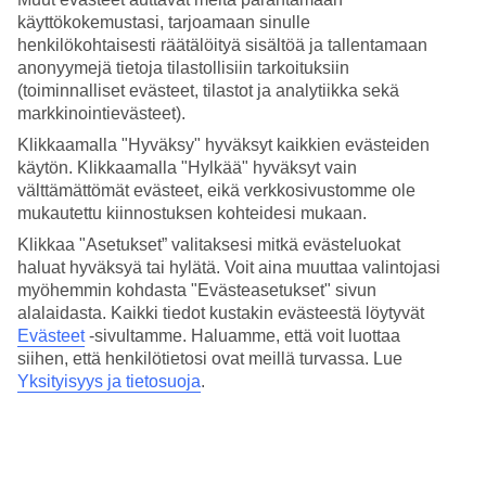
4.5/5
käyttökokemustasi, tarjoamaan sinulle
Hinta-laatusuhde
4.3/5
henkilökohtaisesti räätälöityä sisältöä ja tallentamaan
anonyymejä tietoja tilastollisiin tarkoituksiin
Hotelliesittely
(toiminnalliset evästeet, tilastot ja analytiikka sekä
markkinointievästeet).
4*
Klikkaamalla "Hyväksy" hyväksyt kaikkien evästeiden
Paikallinen luokitus
käytön. Klikkaamalla "Hylkää" hyväksyt vain
välttämättömät evästeet, eikä verkkosivustomme ole
Hotelli ja uima-allas, lähellä rantakatua
mukautettu kiinnostuksen kohteidesi mukaan.
Juliana Cannes sijaitsee lähellä Cannesin pitkän La Croisette -
Klikkaa "Asetukset” valitaksesi mitkä evästeluokat
rantakadun itäosaa. Heti kulman takana on ravintoloita, kahviloita ja
haluat hyväksyä tai hylätä. Voit aina muuttaa valintojasi
ylellisiä kauppoja. Jos haluat kokea Le Suquen vanhan
myöhemmin kohdasta "Evästeasetukset" sivun
kaupunginosan, kävelet sinne n. 20 minuutissa. Hotellilla on uima-
alalaidasta. Kaikki tiedot kustakin evästeestä löytyvät
allas ja klassisesti sisutetut huoneet.
Evästeet
-sivultamme.
Haluamme, että voit luottaa
Lähin bussipysäkki on Pont Alexander III, jos haluat tutustua
siihen, että henkilötietosi ovat meillä turvassa. Lue
kaupunkiin laajemmin.
Yksityisyys ja tietosuoja
.
Hotellilla on:
Ravintola
Uima-allas