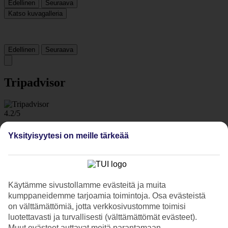
Edellinen
Seuraava
Katso kuvagalleria
Edellinen
Seuraava
Tripadvisor
4.2/5
Luokitus
4.2 / 5
alkaen
165 arviota
Yksityisyytesi on meille tärkeää
Siisteys
4.3/5
Sijainti
4.5/5
Huone
Käytämme sivustollamme evästeitä ja muita
4.7/5
kumppaneidemme tarjoamia toimintoja. Osa evästeistä
Palvelu
on välttämättömiä, jotta verkkosivustomme toimisi
4.3/5
luotettavasti ja turvallisesti (välttämättömät evästeet).
Nukkuminen
Muut evästeet auttavat meitä parantamaan