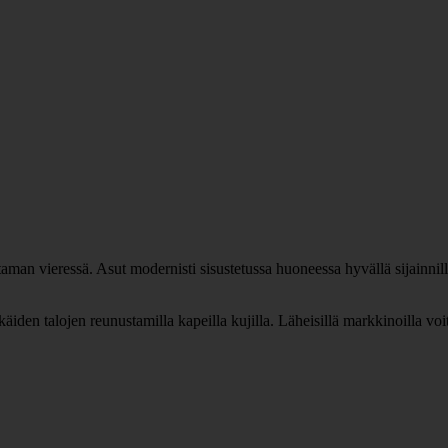
man vieressä. Asut modernisti sisustetussa huoneessa hyvällä sijainnilla
käiden talojen reunustamilla kapeilla kujilla. Läheisillä markkinoilla voi