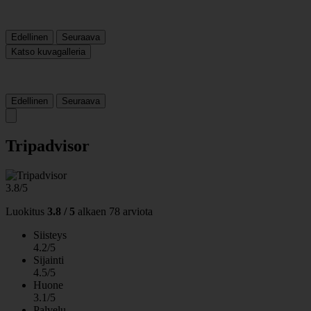
Edellinen
Seuraava
Katso kuvagalleria
Edellinen
Seuraava
Tripadvisor
3.8/5
Luokitus
3.8 / 5
alkaen
78 arviota
Siisteys
4.2/5
Sijainti
4.5/5
Huone
3.1/5
Palvelu