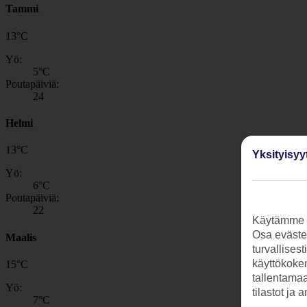
Tammi
13
°
C
Yö:
5
°C
Poutapäiviä:
24
Helmi
13
°
C
Yksityisyy
Yö:
6
°C
Poutapäiviä:
22
Käytämme s
Osa evästei
Maalis
turvallises
käyttökokem
15
°
C
tallentamaan
Yö:
tilastot ja 
7
°C