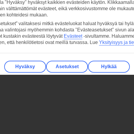
la "Hyväksy" hyväksyt kaikkien evästeiden käytön. Klikkaamall
ain välttämättömät evästeet, eikä verkkosivustomme ole mukaute
sen kohteidesi mukaan.
etukset” valitaksesi mitkä evästeluokat haluat hyväksyä tai hylät
aa valintojasi myöhemmin kohdasta "Evästeasetukset" sivun ala
ot kustakin evästeestä löytyvät
Evästeet
-sivultamme.
Haluamme, 
hen, että henkilötietosi ovat meillä turvassa. Lue
Yksityisyys ja ti
Hyväksy
Asetukset
Hylkää