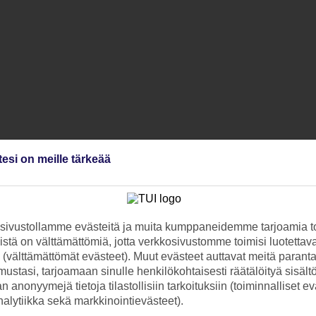
tesi on meille tärkeää
ivustollamme evästeitä ja muita kumppaneidemme tarjoamia to
stä on välttämättömiä, jotta verkkosivustomme toimisi luotettava
ti (välttämättömät evästeet). Muut evästeet auttavat meitä paran
ustasi, tarjoamaan sinulle henkilökohtaisesti räätälöityä sisält
 anonyymejä tietoja tilastollisiin tarkoituksiin (toiminnalliset ev
analytiikka sekä markkinointievästeet).