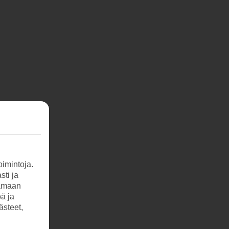
imintoja.
sti ja
tamaan
öä ja
ästeet,