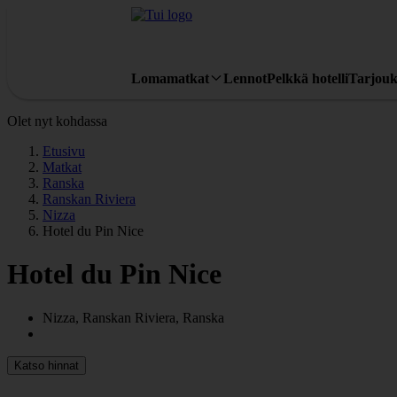
Lomamatkat
Lennot
Pelkkä hotelli
Tarjouk
Olet nyt kohdassa
Etusivu
Matkat
Ranska
Ranskan Riviera
Nizza
Hotel du Pin Nice
Hotel du Pin Nice
Nizza, Ranskan Riviera, Ranska
Katso hinnat