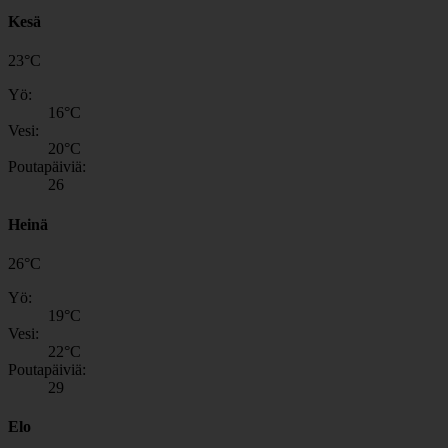
Kesä
23
°
C
Yö:
16
°C
Vesi:
20
°C
Poutapäiviä:
26
Heinä
26
°
C
Yö:
19
°C
Vesi:
22
°C
Poutapäiviä:
29
Elo