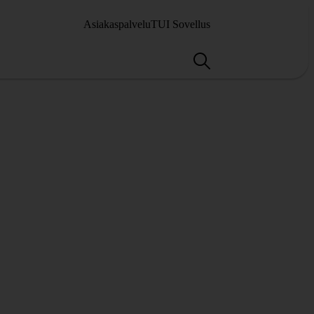
Asiakaspalvelu
TUI Sovellus