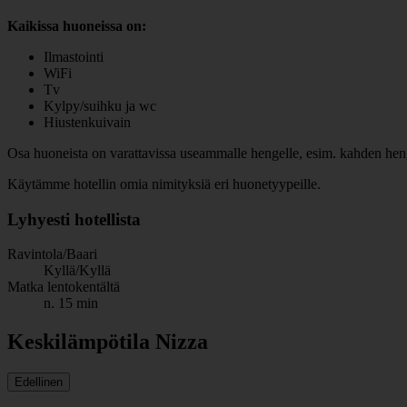
Kaikissa huoneissa on:
Ilmastointi
WiFi
Tv
Kylpy/suihku ja wc
Hiustenkuivain
Osa huoneista on varattavissa useammalle hengelle, esim. kahden henge
Käytämme hotellin omia nimityksiä eri huonetyypeille.
Lyhyesti hotellista
Ravintola/Baari
Kyllä/Kyllä
Matka lentokentältä
n. 15 min
Keskilämpötila Nizza
Edellinen