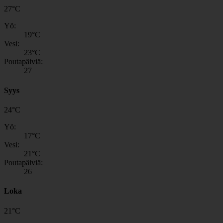
27
°
C
Yö:
19
°C
Vesi:
23
°C
Poutapäiviä:
27
Syys
24
°
C
Yö:
17
°C
Vesi:
21
°C
Poutapäiviä:
26
Loka
21
°
C