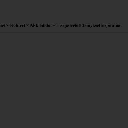
set
Kohteet
Äkkilähdöt
Lisäpalvelut
Elämykset
Inspiration