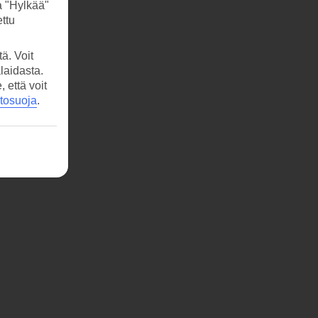
a "Hylkää"
ttu
ä. Voit
laidasta.
että voit
etosuoja
.