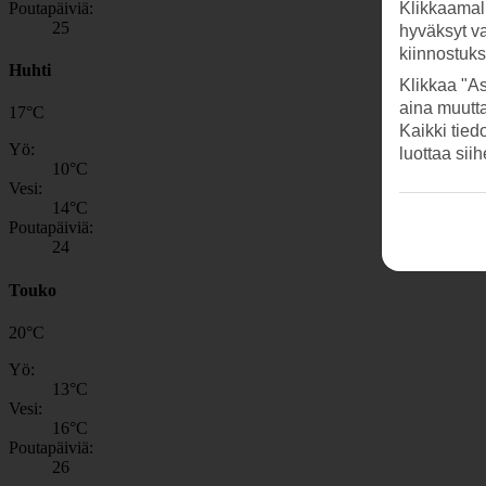
Poutapäiviä:
Klikkaamal
25
hyväksyt v
kiinnostuk
Huhti
Klikkaa "As
aina muutt
17
°
C
Kaikki tied
Yö:
luottaa sii
10
°C
Vesi:
14
°C
Poutapäiviä:
24
Touko
20
°
C
Yö:
13
°C
Vesi:
16
°C
Poutapäiviä:
26