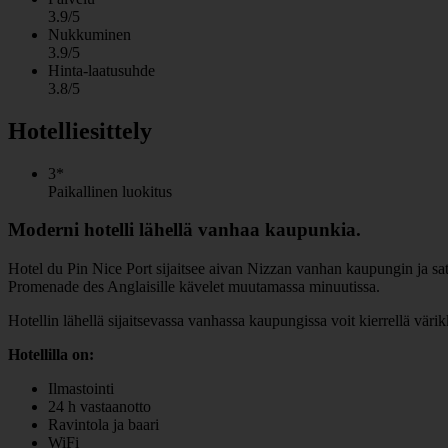
3.9/5
Nukkuminen
3.9/5
Hinta-laatusuhde
3.8/5
Hotelliesittely
3*
Paikallinen luokitus
Moderni hotelli lähellä vanhaa kaupunkia.
Hotel du Pin Nice Port sijaitsee aivan Nizzan vanhan kaupungin ja sata
Promenade des Anglaisille kävelet muutamassa minuutissa.
Hotellin lähellä sijaitsevassa vanhassa kaupungissa voit kierrellä värik
Hotellilla on:
Ilmastointi
24 h vastaanotto
Ravintola ja baari
WiFi