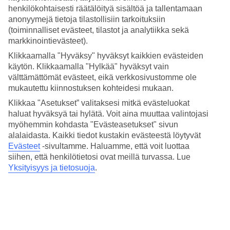
henkilökohtaisesti räätälöityä sisältöä ja tallentamaan
Keskilämpötilat – Stone Town
anonyymejä tietoja tilastollisiin tarkoituksiin
(toiminnalliset evästeet, tilastot ja analytiikka sekä
Suositut hotellit kohteessa Stone Town
markkinointievästeet).
Klikkaamalla "Hyväksy" hyväksyt kaikkien evästeiden
Muita kohteita
käytön. Klikkaamalla "Hylkää" hyväksyt vain
välttämättömät evästeet, eikä verkkosivustomme ole
Mangapwani - Sää ja lämpötila
mukautettu kiinnostuksen kohteidesi mukaan.
Uroa - Sää ja lämpötila
Kiwengwa - Sää ja lämpötila
Klikkaa "Asetukset” valitaksesi mitkä evästeluokat
Matemwe - Sää ja lämpötila
haluat hyväksyä tai hylätä. Voit aina muuttaa valintojasi
Pwani Mchangani – Sää ja lämpötila
myöhemmin kohdasta "Evästeasetukset" sivun
alalaidasta. Kaikki tiedot kustakin evästeestä löytyvät
Muita matkoja
Evästeet
-sivultamme.
Haluamme, että voit luottaa
siihen, että henkilötietosi ovat meillä turvassa. Lue
All Inclusive Stone Town
Äkkilähdöt Stone Town
Yksityisyys ja tietosuoja
.
Hotellit Stone Town
All Inclusive Sansibar
Hotellit Sansibar
Tutustu myös