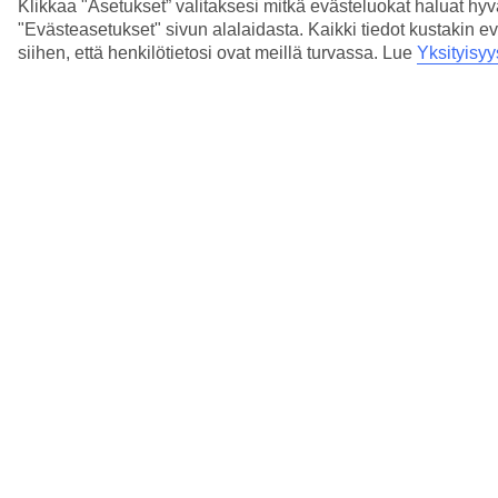
Klikkaa "Asetukset” valitaksesi mitkä evästeluokat haluat hy
"Evästeasetukset" sivun alalaidasta. Kaikki tiedot kustakin ev
siihen, että henkilötietosi ovat meillä turvassa. Lue
Yksityisyy
19/21