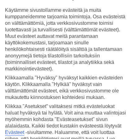
Käytämme sivustollamme evästeitä ja muita
Hae
kumppaneidemme tarjoamia toimintoja. Osa evästeistä
on välttämättömiä, jotta verkkosivustomme toimisi
luotettavasti ja turvallisesti (välttämättömät evästeet).
Muut evästeet auttavat meitä parantamaan
Olet nyt kohdassa
käyttökokemustasi, tarjoamaan sinulle
Etusivu
henkilökohtaisesti räätälöityä sisältöä ja tallentamaan
Matkat
anonyymejä tietoja tilastollisiin tarkoituksiin
Tansania
(toiminnalliset evästeet, tilastot ja analytiikka sekä
Sansibar
markkinointievästeet).
Äkkilähdöt
Klikkaamalla "Hyväksy" hyväksyt kaikkien evästeiden
Äkkilähdöt Sansibar
käytön. Klikkaamalla "Hylkää" hyväksyt vain
välttämättömät evästeet, eikä verkkosivustomme ole
mukautettu kiinnostuksen kohteidesi mukaan.
Haluatko reissuun helposti ja nopeasti? Katso äkkilähdöt
Sansibarille
eli lomat lähiviikoille suorilla lennoilla tältä sivulta. Kun
Klikkaa "Asetukset” valitaksesi mitkä evästeluokat
löydät sopivan äkkilähdön, varaa matkasi heti. Äkkilähdöillä
haluat hyväksyä tai hylätä. Voit aina muuttaa valintojasi
paikkoja on rajoitetusti ja edullisimmat matkat myydään nopeasti!
myöhemmin kohdasta "Evästeasetukset" sivun
Huomioithan, että äkkilähtöjä kohteeseen Sansibar ei ole aina
alalaidasta. Kaikki tiedot kustakin evästeestä löytyvät
tarjolla.
Evästeet
-sivultamme.
Haluamme, että voit luottaa
siihen, että henkilötietosi ovat meillä turvassa. Lue