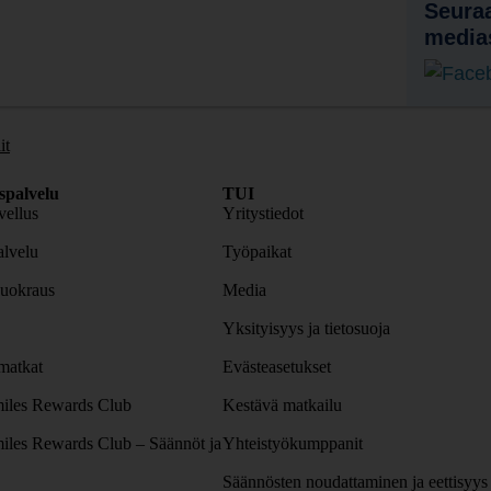
Seuraa
media
it
spalvelu
TUI
ellus
Yritystiedot
lvelu
Työpaikat
uokraus
Media
Yksityisyys ja tietosuoja
atkat
Evästeasetukset
iles Rewards Club
Kestävä matkailu
iles Rewards Club – Säännöt ja
Yhteistyökumppanit
Säännösten noudattaminen ja eettisyys