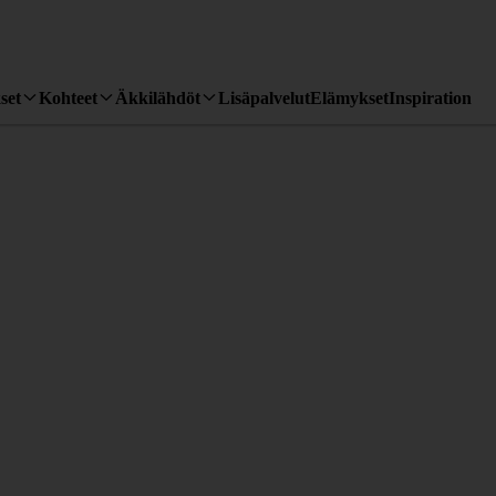
set
Kohteet
Äkkilähdöt
Lisäpalvelut
Elämykset
Inspiration