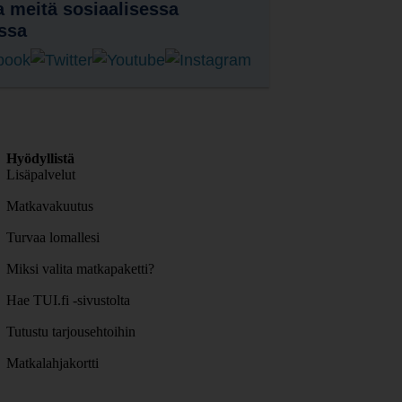
 meitä sosiaalisessa
ssa
Hyödyllistä
Lisäpalvelut
Matkavakuutus
Turvaa lomallesi
Miksi valita matkapaketti?
Hae TUI.fi -sivustolta
Tutustu tarjousehtoihin
Matkalahjakortti