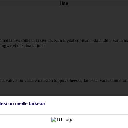
Hae
lomat lähiviikoille tältä sivulta. Kun löydät sopivan äkkilähdön, varaa ma
ngwe ei ole aina tarjolla.
inta vahvistuu vasta varauksen loppuvaiheessa, kun saat varausnumeron
tesi on meille tärkeää