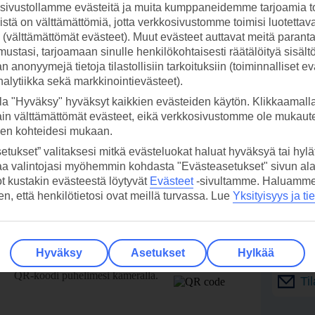
ivustollamme evästeitä ja muita kumppaneidemme tarjoamia to
stä on välttämättömiä, jotta verkkosivustomme toimisi luotettava
ti (välttämättömät evästeet). Muut evästeet auttavat meitä paran
ustasi, tarjoamaan sinulle henkilökohtaisesti räätälöityä sisält
 anonyymejä tietoja tilastollisiin tarkoituksiin (toiminnalliset ev
analytiikka sekä markkinointievästeet).
la "Hyväksy" hyväksyt kaikkien evästeiden käytön. Klikkaamall
ain välttämättömät evästeet, eikä verkkosivustomme ole mukaute
sen kohteidesi mukaan.
etukset” valitaksesi mitkä evästeluokat haluat hyväksyä tai hylät
aa valintojasi myöhemmin kohdasta "Evästeasetukset" sivun ala
ot kustakin evästeestä löytyvät
Evästeet
-sivultamme.
Haluamme, 
hen, että henkilötietosi ovat meillä turvassa. Lue
Yksityisyys ja ti
 TUI-sovellus nyt!
Vastaa
tietoj
Hyväksy
Asetukset
Hylkää
Lataa sovellus kätevästi lukemalla
QR-koodi puhelimesi kameralla.
Ti