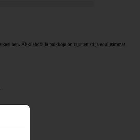
tkasi heti. Äkkilähdöillä paikkoja on rajoitetusti ja edullisimmat
.