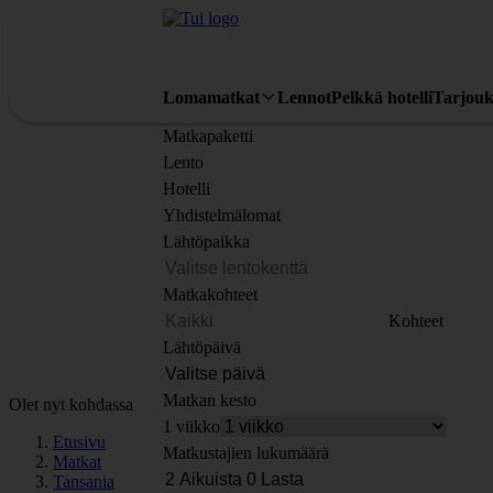
Lomamatkat
Lennot
Pelkkä hotelli
Tarjouk
Matkapaketti
Lento
Hotelli
Yhdistelmälomat
Lähtöpaikka
Matkakohteet
Kohteet
Lähtöpäivä
Matkan kesto
Olet nyt kohdassa
1 viikko
Etusivu
Matkustajien lukumäärä
Matkat
Tansania