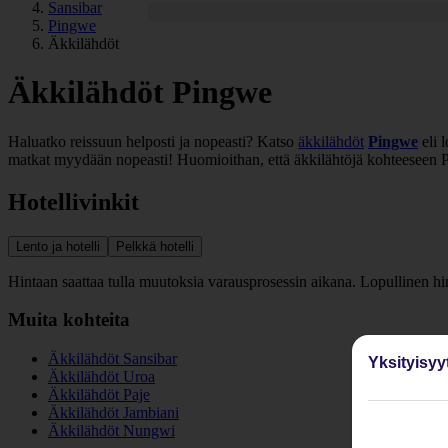
Sansibar
Pingwe
Äkkilähdöt
Äkkilähdöt Pingwe
Haluatko reissuun helposti ja nopeasti? Katso
äkkilähdöt
Pingwe
eli 
matkat myydään nopeasti! Huomioithan, että äkkilähtöjä kohteeseen Pi
Hotellivinkit
Lento ja hotelli
Pelkkä hotelli
Hintaan saattaa tulla muutoksia varausprosessin aikana. Lopullinen h
Muita kohteita
Äkkilähdöt Sansibar
Yksityisyy
Äkkilähdöt Uroa
Äkkilähdöt Paje
Äkkilähdöt Jambiani
Äkkilähdöt Nungwi