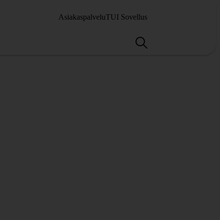
Asiakaspalvelu
TUI Sovellus