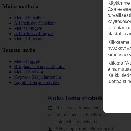
Käytämme s
Muita matkoja
Osa evästei
turvallises
Matkat Sansibar
käyttökokem
All Inclusive Sansibar
tallentamaan
Matkat Pingwe
All Inclusive Pingwe
tilastot ja 
Matkat Tansania
Klikkaamal
hyväksyt v
Tutustu myös
kiinnostuk
Matkat Egypti
Klikkaa "As
Hurghada - Sää ja lämpötila
aina muutt
Matkat Kreikka
Kaikki tied
Kypros - Sää ja lämpötila
luottaa sii
Egypti - Sää ja lämpötila
Koko loma mobiilissa.
Lataa
Etsi ja varaa lomia, lentoja ja hotelleja
Tiedot lennoista, hotellista ja
lentokenttäkuljetuksista
Yhteys oppaisiin kellon ympäri