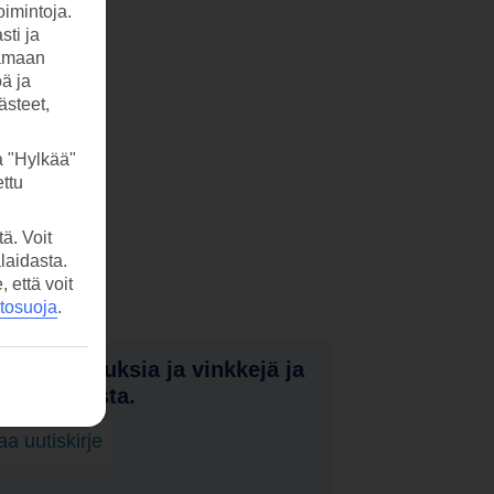
imintoja.
sti ja
tamaan
öä ja
ästeet,
a "Hylkää"
ttu
ä. Voit
laidasta.
että voit
etosuoja
.
nota tarjouksia ja vinkkejä ja
a uutuuksista.
laa uutiskirje