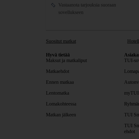
Vastaanota tarjouksia suoraan
sovellukseen
Suositut matkat
Hotell
Hyvä tietää
Asiaka
Maksut ja matkaliput
TUI-sov
Matkaehdot
Lomapa
Ennen matkaa
Autonv
Lentomatka
myTUI
Lomakohteessa
Ryhmäm
Matkan jälkeen
TUI Sm
TUI Sm
ehdot