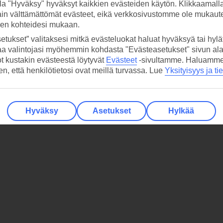
la "Hyväksy" hyväksyt kaikkien evästeiden käytön. Klikkaamall
ain välttämättömät evästeet, eikä verkkosivustomme ole mukaute
sen kohteidesi mukaan.
etukset” valitaksesi mitkä evästeluokat haluat hyväksyä tai hylät
aa valintojasi myöhemmin kohdasta "Evästeasetukset" sivun ala
ot kustakin evästeestä löytyvät
Evästeet
-sivultamme.
Haluamme, 
hen, että henkilötietosi ovat meillä turvassa. Lue
Yksityisyys ja ti
Hyväksy
Asetukset
Hylkää