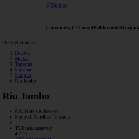
Lomamatkat
Lennot
Pelkkä hotelli
Tarjouk
Olet nyt kohdassa
Etusivu
Matkat
Tansania
Sansibar
Nungwi
Riu Jambo
Riu Jambo
RIU
Hotels & Resorts
Nungwi, Sansibar, Tansania
TUIn asiakasarvio:
4.7 / 5