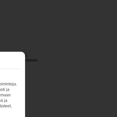
 tänäkin päivänä.
saisikin hieman enemmän.
imintoja.
sti ja
tamaan
öä ja
ästeet,