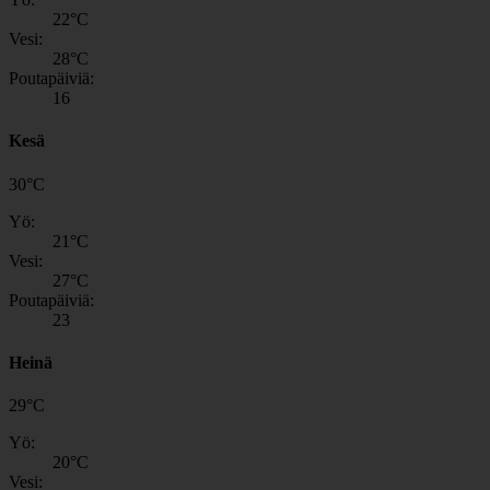
22
°C
Vesi:
28
°C
Poutapäiviä:
16
Kesä
30
°
C
Yö:
21
°C
Vesi:
27
°C
Poutapäiviä:
23
Heinä
29
°
C
Yö:
20
°C
Vesi: