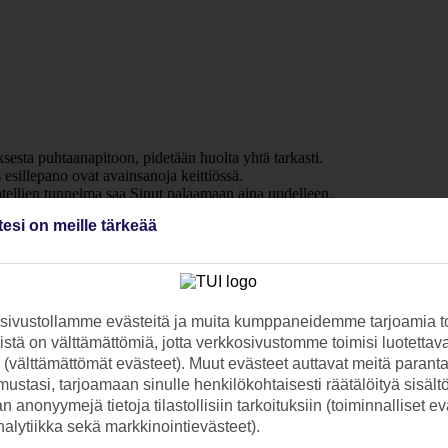
sesta puhtaanapitoon, pidetään huolta yhtä tarkasti.
esillepano ovat avainsanoja keittiössä.
otellien tunnelma saa Sinut palaamaan aina uudelleen.
-hotelleissa voit aistia alkuperäisen ja ainutlaatuisen tunnelman vielä
tesi on meille tärkeää
ohteen parhaille paikoille, lähelle rantaa tai keskustaa, vaikka se mak
ivustollamme evästeitä ja muita kumppaneidemme tarjoamia to
stä on välttämättömiä, jotta verkkosivustomme toimisi luotettava
ti (välttämättömät evästeet). Muut evästeet auttavat meitä paran
ustasi, tarjoamaan sinulle henkilökohtaisesti räätälöityä sisält
 anonyymejä tietoja tilastollisiin tarkoituksiin (toiminnalliset ev
analytiikka sekä markkinointievästeet).