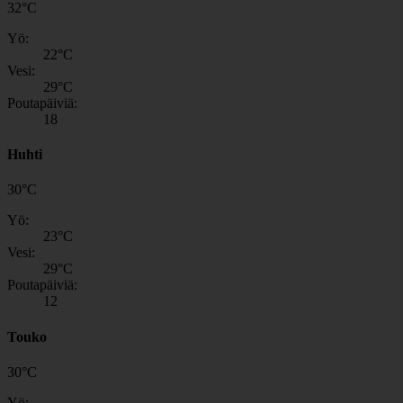
32
°
C
Yö:
22
°C
Vesi:
29
°C
Poutapäiviä:
18
Huhti
30
°
C
Yö:
23
°C
Vesi:
29
°C
Poutapäiviä:
12
Touko
30
°
C
Yö: