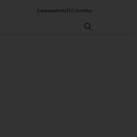
Asiakaspalvelu
TUI Sovellus