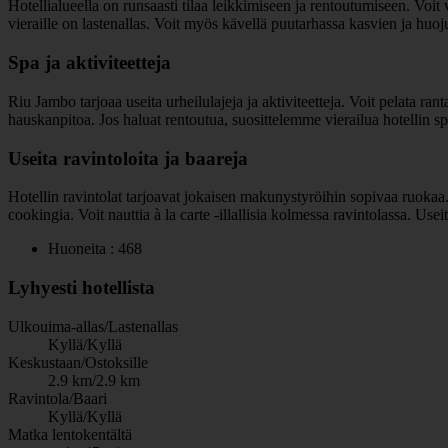
Hotellialueella on runsaasti tilaa leikkimiseen ja rentoutumiseen. Voit 
vieraille on lastenallas. Voit myös kävellä puutarhassa kasvien ja h
Spa ja aktiviteetteja
Riu Jambo tarjoaa useita urheilulajeja ja aktiviteetteja. Voit pelata ra
hauskanpitoa. Jos haluat rentoutua, suosittelemme vierailua hotellin s
Useita ravintoloita ja baareja
Hotellin ravintolat tarjoavat jokaisen makunystyröihin sopivaa ruokaa. V
cookingia. Voit nauttia à la carte -illallisia kolmessa ravintolassa. Useit
Huoneita : 468
Lyhyesti hotellista
Ulkouima-allas/Lastenallas
Kyllä/Kyllä
Keskustaan/Ostoksille
2.9 km/2.9 km
Ravintola/Baari
Kyllä/Kyllä
Matka lentokentältä