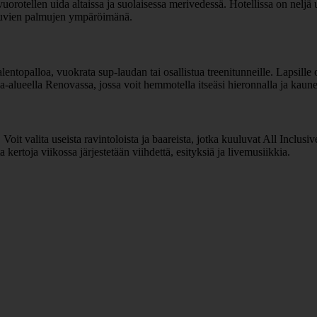
vuorotellen uida altaissa ja suolaisessa merivedessä. Hotellissa on neljä
uojuvien palmujen ympäröimänä.
ntalentopalloa, vuokrata sup-laudan tai osallistua treenitunneille. Lapsill
pa-alueella Renovassa, jossa voit hemmotella itseäsi hieronnalla ja kaune
oit valita useista ravintoloista ja baareista, jotka kuuluvat All Inclusiv
a kertoja viikossa järjestetään viihdettä, esityksiä ja livemusiikkia.