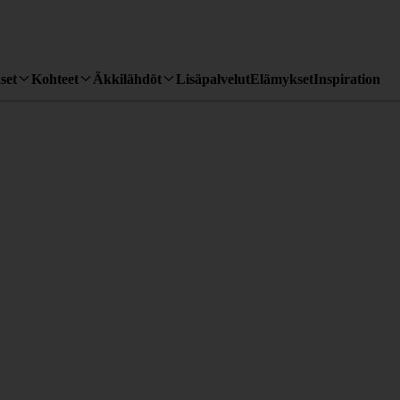
set
Kohteet
Äkkilähdöt
Lisäpalvelut
Elämykset
Inspiration