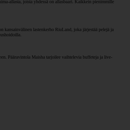
 uima-allasta, joista yhdessä on allasbaari. Kaikkein pienimmille
e on kansainvälinen lastenkerho RiuLand, joka järjestää pelejä ja
ushoidoilla.
een. Pääravintola Maisha tarjoilee vaihtelevia buffeteja ja live-