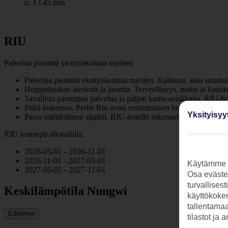
n. 1 t 45 min
RIU
Palvelua pienintä yksityiskohtaa myöten
Palvelua pienintä yksityiskohtaa myöten. Kaikesta, aina sisustuk
Huippuluokan aterioita ja juomia. Terveellisyys, maku ja kaunis 
Tavallista parempaa palvelua ja paljon kanta-asiakkaita. RIU-h
Pitkä kokemus. Perhe Riu avasi ensimmäisen hotellinsa 1953. RIU
Yksityisyy
Paras mahdollinen sijainti. RIU-hotellit rakennetaan aina lomak
RIU konsepti aikavälillä:
2026-05-01 - 2026-11-01
2026-11-01 - 2027-05-01
Käytämme s
2027-05-01 - 2027-11-01
Osa evästei
turvallises
Keskilämpötila Nungwi
käyttökokem
tallentamaan
Edellinen
tilastot ja 