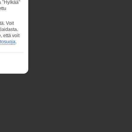
a "Hylkää"
ttu
ä. Voit
laidasta.
että voit
etosuoja
.