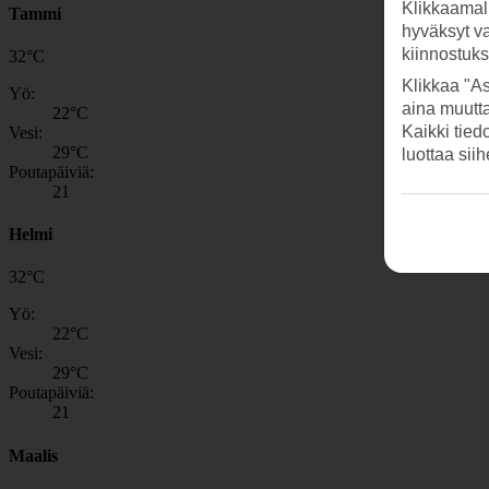
Klikkaamal
Tammi
hyväksyt v
kiinnostuk
32
°
C
Klikkaa "As
Yö:
aina muutt
22
°C
Kaikki tied
Vesi:
29
°C
luottaa sii
Poutapäiviä:
21
Helmi
32
°
C
Yö:
22
°C
Vesi:
29
°C
Poutapäiviä:
21
Maalis