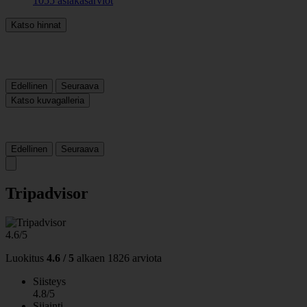
1055 asiakasarviot
Katso hinnat
Edellinen
Seuraava
Katso kuvagalleria
Edellinen
Seuraava
Tripadvisor
4.6/5
Luokitus
4.6 / 5
alkaen
1826 arviota
Siisteys
4.8/5
Sijainti