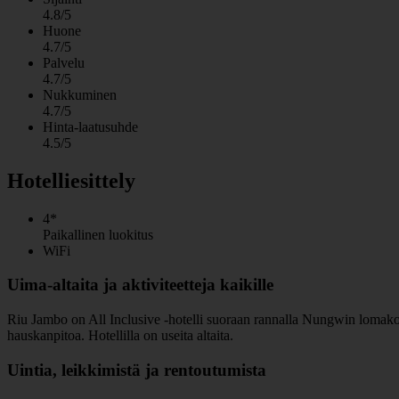
4.8/5
Huone
4.7/5
Palvelu
4.7/5
Nukkuminen
4.7/5
Hinta-laatusuhde
4.5/5
Hotelliesittely
4*
Paikallinen luokitus
WiFi
Uima-altaita ja aktiviteetteja kaikille
Riu Jambo on All Inclusive -hotelli suoraan rannalla Nungwin lomakohtee
hauskanpitoa. Hotellilla on useita altaita.
Uintia, leikkimistä ja rentoutumista