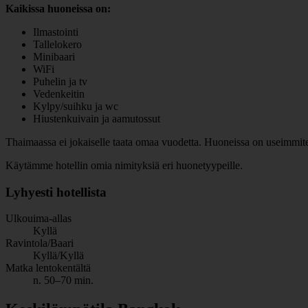
Kaikissa huoneissa on:
Ilmastointi
Tallelokero
Minibaari
WiFi
Puhelin ja tv
Vedenkeitin
Kylpy/suihku ja wc
Hiustenkuivain ja aamutossut
Thaimaassa ei jokaiselle taata omaa vuodetta. Huoneissa on useimmiten y
Käytämme hotellin omia nimityksiä eri huonetyypeille.
Lyhyesti hotellista
Ulkouima-allas
Kyllä
Ravintola/Baari
Kyllä/Kyllä
Matka lentokentältä
n. 50–70 min.