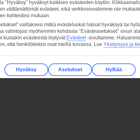
la "Hyväksy" hyväksyt kaikkien evästeiden käytön. Klikkaamall
ain välttämättömät evästeet, eikä verkkosivustomme ole mukaute
sen kohteidesi mukaan.
etukset” valitaksesi mitkä evästeluokat haluat hyväksyä tai hylät
aa valintojasi myöhemmin kohdasta "Evästeasetukset" sivun ala
ot kustakin evästeestä löytyvät
Evästeet
-sivultamme.
Haluamme, 
hen, että henkilötietosi ovat meillä turvassa. Lue
Yksityisyys ja ti
Hyväksy
Asetukset
Hylkää