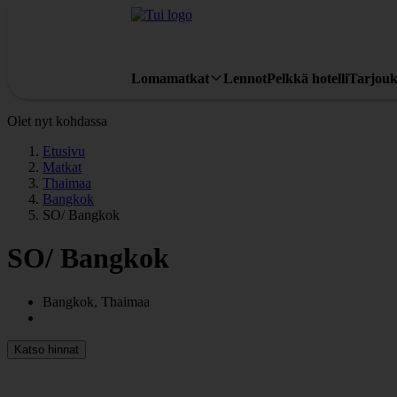
Lomamatkat
Lennot
Pelkkä hotelli
Tarjouk
Olet nyt kohdassa
Etusivu
Matkat
Thaimaa
Bangkok
SO/ Bangkok
SO/ Bangkok
Bangkok, Thaimaa
Katso hinnat