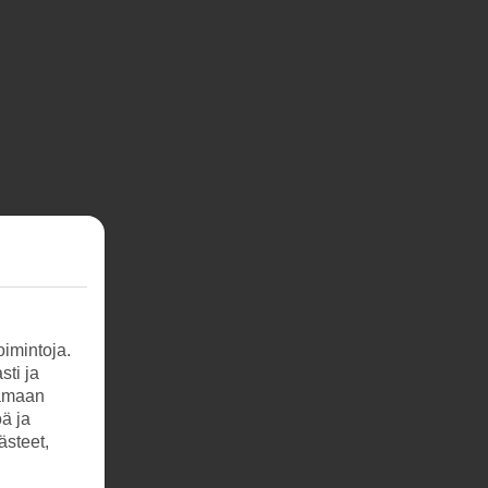
imintoja.
sti ja
tamaan
öä ja
ästeet,