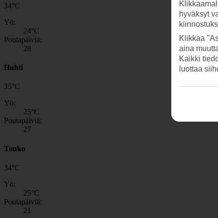
Klikkaamal
34
°
C
hyväksyt v
Yö:
kiinnostuk
24
°C
Klikkaa "As
Poutapäiviä:
28
aina muutt
Kaikki tied
Huhti
luottaa sii
35
°
C
Yö:
25
°C
Poutapäiviä:
27
Touko
34
°
C
Yö:
25
°C
Poutapäiviä:
21