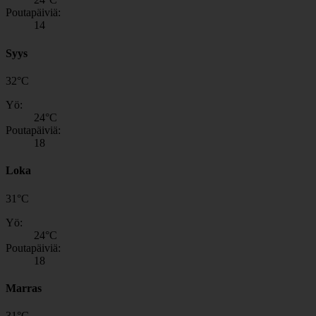
Poutapäiviä:
14
Syys
32
°
C
Yö:
24
°C
Poutapäiviä:
18
Loka
31
°
C
Yö:
24
°C
Poutapäiviä:
18
Marras
31
°
C