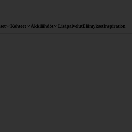
set
Kohteet
Äkkilähdöt
Lisäpalvelut
Elämykset
Inspiration