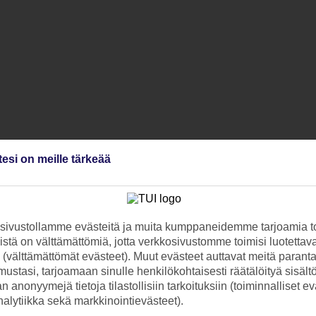
tesi on meille tärkeää
ivustollamme evästeitä ja muita kumppaneidemme tarjoamia to
stä on välttämättömiä, jotta verkkosivustomme toimisi luotettava
ti (välttämättömät evästeet). Muut evästeet auttavat meitä paran
ustasi, tarjoamaan sinulle henkilökohtaisesti räätälöityä sisält
 anonyymejä tietoja tilastollisiin tarkoituksiin (toiminnalliset ev
analytiikka sekä markkinointievästeet).