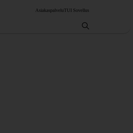
Asiakaspalvelu
TUI Sovellus