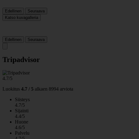
Edellinen
Seuraava
Katso kuvagalleria
Edellinen
Seuraava
Tripadvisor
4.7/5
Luokitus
4.7 / 5
alkaen
8994 arviota
Siisteys
4.7/5
Sijainti
4.4/5
Huone
4.6/5
Palvelu
4.7/5