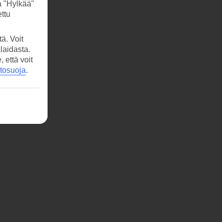
a "Hylkää"
ttu
ä. Voit
laidasta.
että voit
etosuoja
.