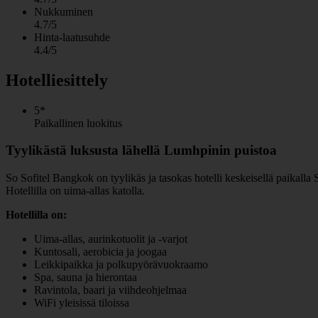
Nukkuminen
4.7/5
Hinta-laatusuhde
4.4/5
Hotelliesittely
5*
Paikallinen luokitus
Tyylikästä luksusta lähellä Lumhpinin puistoa
So Sofitel Bangkok on tyylikäs ja tasokas hotelli keskeisellä paikall
Hotellilla on uima-allas katolla.
Hotellilla on:
Uima-allas, aurinkotuolit ja -varjot
Kuntosali, aerobicia ja joogaa
Leikkipaikka ja polkupyörävuokraamo
Spa, sauna ja hierontaa
Ravintola, baari ja viihdeohjelmaa
WiFi yleisissä tiloissa