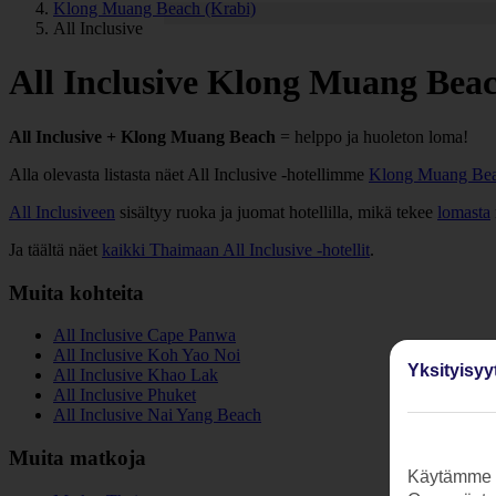
Klong Muang Beach (Krabi)
All Inclusive
All Inclusive Klong Muang Beac
All Inclusive + Klong Muang Beach
= helppo ja huoleton loma!
Alla olevasta listasta näet All Inclusive -hotellimme
Klong Muang Bea
All Inclusiveen
sisältyy ruoka ja juomat hotellilla, mikä tekee
lomasta
Ja täältä näet
kaikki Thaimaan All Inclusive -hotellit
.
Muita kohteita
All Inclusive Cape Panwa
All Inclusive Koh Yao Noi
Yksityisyy
All Inclusive Khao Lak
All Inclusive Phuket
All Inclusive Nai Yang Beach
Muita matkoja
Käytämme s