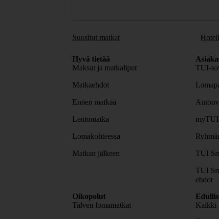
Suositut matkat
Hotell
Hyvä tietää
Asiaka
Maksut ja matkaliput
TUI-sov
Matkaehdot
Lomapa
Ennen matkaa
Autonv
Lentomatka
myTUI
Lomakohteessa
Ryhmäm
Matkan jälkeen
TUI Sm
TUI Sm
ehdot
Oikopolut
Edulli
Talven lomamatkat
Kaikki 