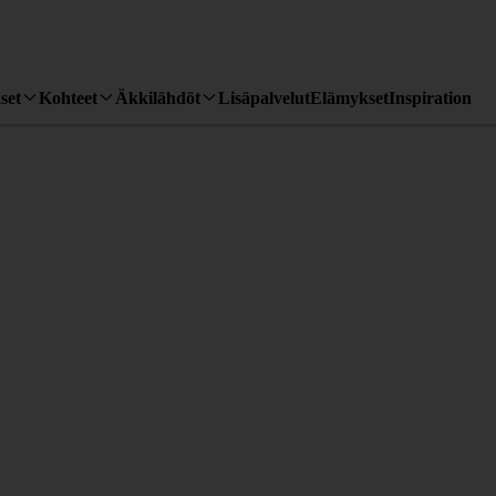
set
Kohteet
Äkkilähdöt
Lisäpalvelut
Elämykset
Inspiration