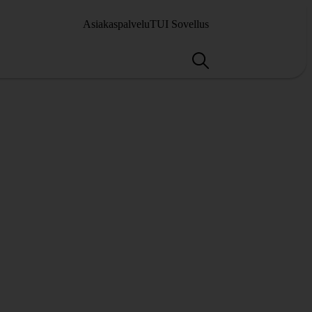
Asiakaspalvelu
TUI Sovellus