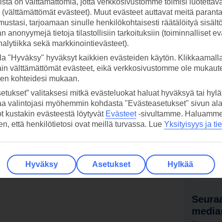
stä on välttämättömiä, jotta verkkosivustomme toimisi luotettava
ti (välttämättömät evästeet). Muut evästeet auttavat meitä paran
ustasi, tarjoamaan sinulle henkilökohtaisesti räätälöityä sisält
 anonyymejä tietoja tilastollisiin tarkoituksiin (toiminnalliset ev
analytiikka sekä markkinointievästeet).
la "Hyväksy" hyväksyt kaikkien evästeiden käytön. Klikkaamall
ain välttämättömät evästeet, eikä verkkosivustomme ole mukaute
sen kohteidesi mukaan.
etukset” valitaksesi mitkä evästeluokat haluat hyväksyä tai hylät
aa valintojasi myöhemmin kohdasta "Evästeasetukset" sivun ala
ot kustakin evästeestä löytyvät
Evästeet
-sivultamme.
Haluamme, 
hen, että henkilötietosi ovat meillä turvassa. Lue
Yksityisyys ja ti
 TUI-sovellus nyt!
Vastaa
tietoj
Lataa sovellus kätevästi lukemalla
Hyväksy
Asetukset
Hylkää
QR-koodi puhelimesi kameralla.
Ti
Seuraa
media