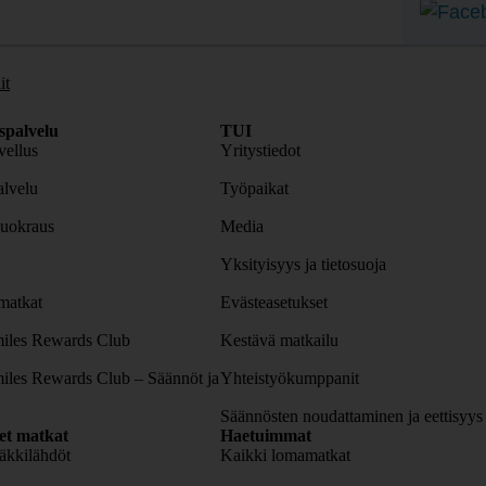
it
spalvelu
TUI
ellus
Yritystiedot
lvelu
Työpaikat
uokraus
Media
Yksityisyys ja tietosuoja
atkat
Evästeasetukset
iles Rewards Club
Kestävä matkailu
iles Rewards Club – Säännöt ja
Yhteistyökumppanit
Säännösten noudattaminen ja eettisyys
set matkat
Haetuimmat
äkkilähdöt
Kaikki lomamatkat