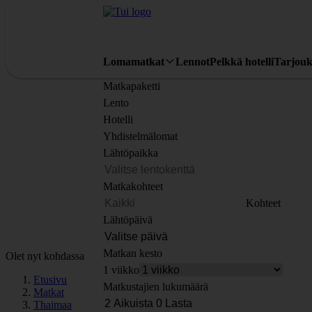
Lomamatkat
Lennot
Pelkkä hotelli
Tarjouk
Matkapaketti
Lento
Hotelli
Yhdistelmälomat
Lähtöpaikka
Matkakohteet
Kohteet
Lähtöpäivä
Matkan kesto
Olet nyt kohdassa
1 viikko
Etusivu
Matkustajien lukumäärä
Matkat
Thaimaa