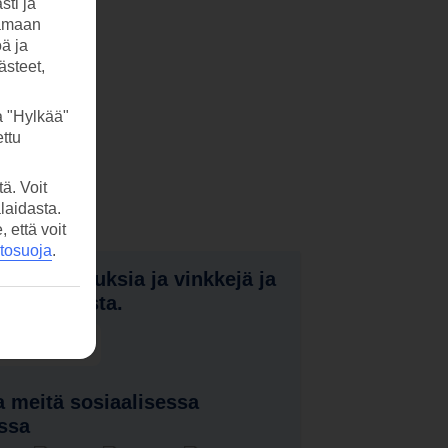
sti ja
tamaan
öä ja
ästeet,
a "Hylkää"
ttu
ä. Voit
laidasta.
että voit
etosuoja
.
nota tarjouksia ja vinkkejä ja
a uutuuksista.
laa uutiskirje
 meitä sosiaalisessa
ssa