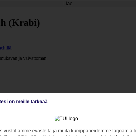
Hae
h (Krabi)
chillä
.
mukavan ja vaivattoman.
tesi on meille tärkeää
ivustollamme evästeitä ja muita kumppaneidemme tarjoamia to