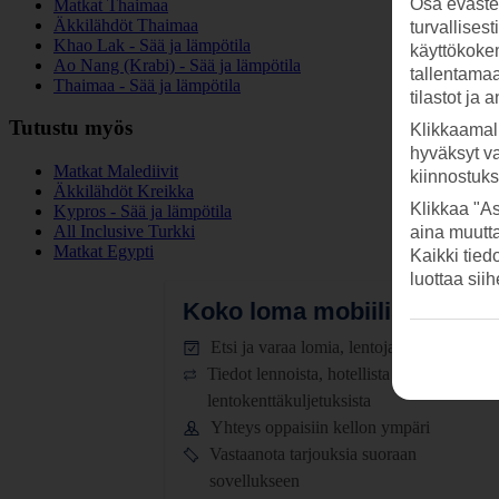
Osa evästei
Matkat Thaimaa
Äkkilähdöt Thaimaa
turvallises
Khao Lak - Sää ja lämpötila
käyttökokem
Ao Nang (Krabi) - Sää ja lämpötila
tallentamaan
Thaimaa - Sää ja lämpötila
tilastot ja 
Tutustu myös
Klikkaamal
hyväksyt v
Matkat Malediivit
kiinnostuk
Äkkilähdöt Kreikka
Klikkaa "As
Kypros - Sää ja lämpötila
All Inclusive Turkki
aina muutt
Matkat Egypti
Kaikki tied
luottaa sii
Koko loma mobiilissa.
Lataa
Etsi ja varaa lomia, lentoja ja hotelleja
Tiedot lennoista, hotellista ja
lentokenttäkuljetuksista
Yhteys oppaisiin kellon ympäri
Vastaanota tarjouksia suoraan
sovellukseen