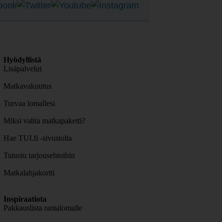
Hyödyllistä
Lisäpalvelut
Matkavakuutus
Turvaa lomallesi
Miksi valita matkapaketti?
Hae TUI.fi -sivustolta
Tutustu tarjousehtoihin
Matkalahjakortti
Inspiraatiota
Pakkauslista rantalomalle