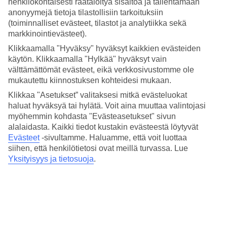
henkilökohtaisesti räätälöityä sisältöä ja tallentamaan
anonyymejä tietoja tilastollisiin tarkoituksiin
Front Villagen edessä, rannan ja hotellin välissä on pieni järvi, jonka
(toiminnalliset evästeet, tilastot ja analytiikka sekä
ympäristö houkuttelee aikaisille ja piristäville aamukävelyille Karon
Beachin vasta heräillessä.
markkinointievästeet).
Klikkaamalla "Hyväksy" hyväksyt kaikkien evästeiden
Trooppinen puutarha uima-altaineen
käytön. Klikkaamalla "Hylkää" hyväksyt vain
välttämättömät evästeet, eikä verkkosivustomme ole
Uima-altaan ympärillä on erilaisia, kauniita kasveja: orkideoita,
mukautettu kiinnostuksen kohteidesi mukaan.
neidonhiuspuita ja hernekasveja. Jos viihdyt mieluummin varjossa
kuin auringossa, löydät puutarhan monien puiden alta ihania
Klikkaa "Asetukset” valitaksesi mitkä evästeluokat
varjopaikkoja. Päivän päätteeksi on mukava rentoutua altaassa
haluat hyväksyä tai hylätä. Voit aina muuttaa valintojasi
sijaitsevassa allasbaarissa.
myöhemmin kohdasta "Evästeasetukset" sivun
Tärkeä tietää
alalaidasta. Kaikki tiedot kustakin evästeestä löytyvät
Evästeet
-sivultamme.
Haluamme, että voit luottaa
Joihinkin hotellin huoneisiin asennetaan ilmastointilaitteita. Työt
siihen, että henkilötietosi ovat meillä turvassa. Lue
tehdään pääasiassa sisällä huoneissa, mutta osa töistä tehdään myös
Yksityisyys ja tietosuoja
.
ulkopuolella, mikä saattaa aiheuttaa vähäistä melua. Töitä tehdään
ajalla 23.10.–3.12.2025 välisenä aikana.
Huoneita : 71
Lyhyesti hotellista