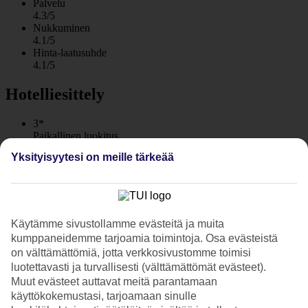
Palvelu
4.3/5
Nukkuminen
4.1/5
Hinta-laatusuhde
4.1/5
Hotelliesittely
3*
Paikallinen luokitus
WiFi
Yksityisyytesi on meille tärkeää
Yksi suosituimpia hotellejamme Karonilla
Suosittu Front Village on avaamisestaan alkaen ollut TUIn
valikoimassa. Rauhallinen ja hillitty ilmapiiri sopii erinomaisesti
Käytämme sivustollamme evästeitä ja muita
pariskunnille ja aikuisille. Hotelli sijaitsee Karonin laidalla,
kumppaneidemme tarjoamia toimintoja. Osa evästeistä
kävelymatkan päässä ravintoloista, kaupoista ja baareista.
on välttämättömiä, jotta verkkosivustomme toimisi
Trooppinen sademetsä ja vehreät, korkeat kukkulat ovat aivan
luotettavasti ja turvallisesti (välttämättömät evästeet).
hotellin vieressä.
Muut evästeet auttavat meitä parantamaan
käyttökokemustasi, tarjoamaan sinulle
Aamukävelyitä rannalla