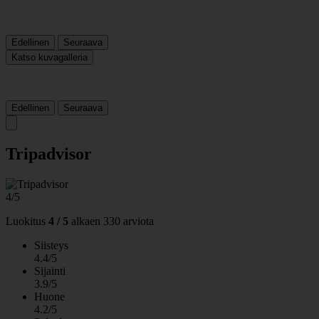
Edellinen
Seuraava
Katso kuvagalleria
Edellinen
Seuraava
Tripadvisor
4/5
Luokitus
4 / 5
alkaen
330 arviota
Siisteys
4.4/5
Sijainti
3.9/5
Huone
4.2/5