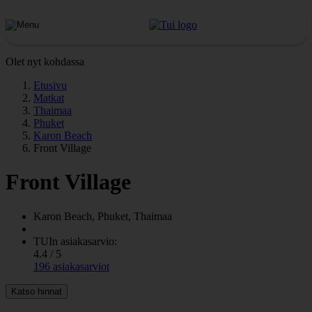
Olet nyt kohdassa
Etusivu
Matkat
Thaimaa
Phuket
Karon Beach
Front Village
Front Village
Karon Beach, Phuket, Thaimaa
TUIn asiakasarvio:
4.4 / 5
196 asiakasarviot
Katso hinnat