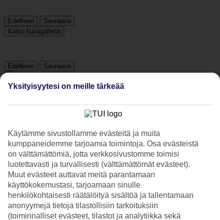
Edellinen
Seuraava
Katso kuvagalleria
Edellinen
Seuraava
Yksityisyytesi on meille tärkeää
Tripadvisor
4.2/5
Käytämme sivustollamme evästeitä ja muita
kumppaneidemme tarjoamia toimintoja. Osa evästeistä
Luokitus
4.2 / 5
alkaen
511 arviota
on välttämättömiä, jotta verkkosivustomme toimisi
Siisteys
luotettavasti ja turvallisesti (välttämättömät evästeet).
4.3/5
Muut evästeet auttavat meitä parantamaan
Sijainti
käyttökokemustasi, tarjoamaan sinulle
4.2/5
henkilökohtaisesti räätälöityä sisältöä ja tallentamaan
Huone
4.3/5
anonyymejä tietoja tilastollisiin tarkoituksiin
Palvelu
(toiminnalliset evästeet, tilastot ja analytiikka sekä