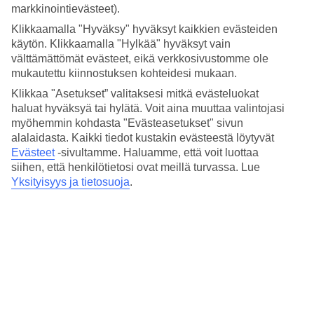
4.3/5
markkinointievästeet).
Nukkuminen
4.4/5
Klikkaamalla "Hyväksy" hyväksyt kaikkien evästeiden
Hinta-laatusuhde
käytön. Klikkaamalla "Hylkää" hyväksyt vain
4.3/5
välttämättömät evästeet, eikä verkkosivustomme ole
mukautettu kiinnostuksen kohteidesi mukaan.
Hotelliesittely
Klikkaa "Asetukset” valitaksesi mitkä evästeluokat
haluat hyväksyä tai hylätä. Voit aina muuttaa valintojasi
4*
myöhemmin kohdasta "Evästeasetukset" sivun
Paikallinen luokitus
alalaidasta. Kaikki tiedot kustakin evästeestä löytyvät
4 tähden hotelli Sugar Marina NAUTICAL, Kata Beach kohteessa
Evästeet
-sivultamme.
Haluamme, että voit luottaa
Kata Beach on hotelli, jolla on baari, aamiaisbuffet ja WiFi. Alueella
siihen, että henkilötietosi ovat meillä turvassa. Lue
on pysäköintimahdollisuus. Hotelli on uudistettu viimeksi vuonna
Yksityisyys ja tietosuoja
.
2025. Hotelli hyväksyy seuraavat luottokortit: American Express,
Mastercard ja Visa.
Lyhyesti hotellista
Ulkouima-allas
Kyllä
Ravintola/Baari
Kyllä/Kyllä
Matka lentokentältä