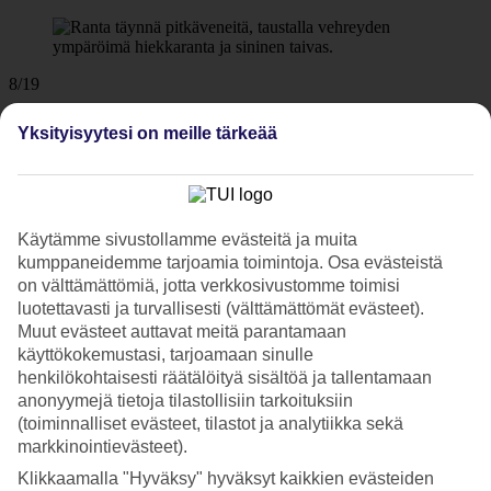
8/19
Yksityisyytesi on meille tärkeää
9/19
Käytämme sivustollamme evästeitä ja muita
kumppaneidemme tarjoamia toimintoja. Osa evästeistä
10/19
on välttämättömiä, jotta verkkosivustomme toimisi
luotettavasti ja turvallisesti (välttämättömät evästeet).
Muut evästeet auttavat meitä parantamaan
käyttökokemustasi, tarjoamaan sinulle
11/19
henkilökohtaisesti räätälöityä sisältöä ja tallentamaan
anonyymejä tietoja tilastollisiin tarkoituksiin
(toiminnalliset evästeet, tilastot ja analytiikka sekä
markkinointievästeet).
12/19
Klikkaamalla "Hyväksy" hyväksyt kaikkien evästeiden