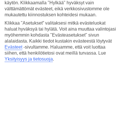
käytön. Klikkaamalla "Hylkää" hyväksyt vain
välttämättömät evästeet, eikä verkkosivustomme ole
mukautettu kiinnostuksen kohteidesi mukaan.
13/19
Klikkaa "Asetukset” valitaksesi mitkä evästeluokat
haluat hyväksyä tai hylätä. Voit aina muuttaa valintojasi
myöhemmin kohdasta "Evästeasetukset" sivun
14/19
alalaidasta. Kaikki tiedot kustakin evästeestä löytyvät
Evästeet
-sivultamme.
Haluamme, että voit luottaa
siihen, että henkilötietosi ovat meillä turvassa. Lue
Yksityisyys ja tietosuoja
.
15/19
16/19
17/19
18/19