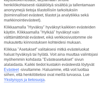
määrään eri kuukausina.
henkilökohtaisesti räätälöityä sisältöä ja tallentamaan
anonyymejä tietoja tilastollisiin tarkoituksiin
Keskilämpötilat – Nai Thon Beach
(toiminnalliset evästeet, tilastot ja analytiikka sekä
markkinointievästeet).
Suositut hotellit kohteessa Nai Thon
Klikkaamalla "Hyväksy" hyväksyt kaikkien evästeiden
Beach
käytön. Klikkaamalla "Hylkää" hyväksyt vain
välttämättömät evästeet, eikä verkkosivustomme ole
Muita kohteita
mukautettu kiinnostuksen kohteidesi mukaan.
Klikkaa "Asetukset” valitaksesi mitkä evästeluokat
Khao Lak - Sää ja lämpötila
Phuket - Sää ja lämpötila
haluat hyväksyä tai hylätä. Voit aina muuttaa valintojasi
Bangtao Beach - Sää ja lämpötila
myöhemmin kohdasta "Evästeasetukset" sivun
Nai Yang Beach - Sää ja lämpötila
alalaidasta. Kaikki tiedot kustakin evästeestä löytyvät
Mai Khao Beach - Sää ja lämpötila
Evästeet
-sivultamme.
Haluamme, että voit luottaa
siihen, että henkilötietosi ovat meillä turvassa. Lue
Muita matkoja
Yksityisyys ja tietosuoja
.
Matkat Thaimaa
Äkkilähdöt Thaimaa
Hotellit Thaimaa
All Inclusive Thaimaa
Hotellit Phuket