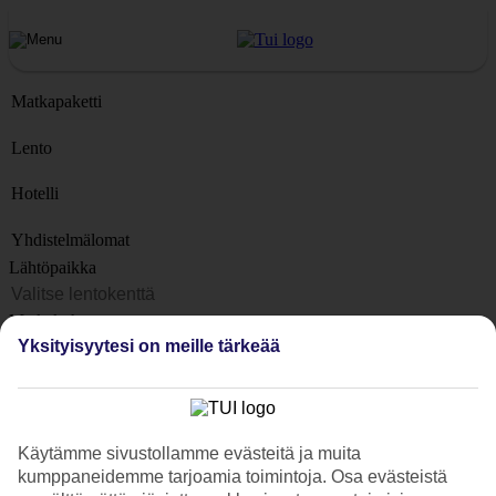
Matkapaketti
Lento
Hotelli
Yhdistelmälomat
Lähtöpaikka
Matkakohteet
Yksityisyytesi on meille tärkeää
Kohteet
Lähtöpäivä
Matkan kesto
Käytämme sivustollamme evästeitä ja muita
1 viikko
kumppaneidemme tarjoamia toimintoja. Osa evästeistä
Matkustajien lukumäärä