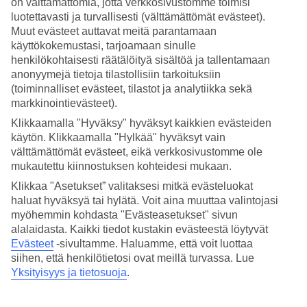
on välttämättömiä, jotta verkkosivustomme toimisi
luotettavasti ja turvallisesti (välttämättömät evästeet).
Hae
Muut evästeet auttavat meitä parantamaan
käyttökokemustasi, tarjoamaan sinulle
henkilökohtaisesti räätälöityä sisältöä ja tallentamaan
anonyymejä tietoja tilastollisiin tarkoituksiin
Olet nyt kohdassa
(toiminnalliset evästeet, tilastot ja analytiikka sekä
markkinointievästeet).
Etusivu
Matkat
Klikkaamalla "Hyväksy" hyväksyt kaikkien evästeiden
Thaimaa
käytön. Klikkaamalla "Hylkää" hyväksyt vain
Phuket
välttämättömät evästeet, eikä verkkosivustomme ole
Patong Beach
mukautettu kiinnostuksen kohteidesi mukaan.
All Inclusive
Klikkaa "Asetukset” valitaksesi mitkä evästeluokat
All Inclusive Patong Beach
haluat hyväksyä tai hylätä. Voit aina muuttaa valintojasi
myöhemmin kohdasta "Evästeasetukset" sivun
alalaidasta. Kaikki tiedot kustakin evästeestä löytyvät
Alla olevasta listasta näet All Inclusive -hotellimme
Patong
Evästeet
-sivultamme.
Haluamme, että voit luottaa
Beachillä
.
siihen, että henkilötietosi ovat meillä turvassa. Lue
All Inclusiveen sisältyy ruoka ja juomat hotellilla, mikä tekee
Yksityisyys ja tietosuoja
.
lomasta
mukavan ja vaivattoman.
Ja täältä näet
kaikki Thaimaan All Inclusive -hotellit
.