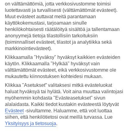
on välttämättömiä, jotta verkkosivustomme toimisi
luotettavasti ja turvallisesti (välttämättömät evästeet).
Hae
Muut evästeet auttavat meitä parantamaan
käyttökokemustasi, tarjoamaan sinulle
henkilökohtaisesti räätälöityä sisältöä ja tallentamaan
anonyymejä tietoja tilastollisiin tarkoituksiin
Olet nyt kohdassa
(toiminnalliset evästeet, tilastot ja analytiikka sekä
Etusivu
markkinointievästeet).
Matkat
Klikkaamalla "Hyväksy" hyväksyt kaikkien evästeiden
Tunisia
Yasmine Hammamet
käytön. Klikkaamalla "Hylkää" hyväksyt vain
Hotellit
välttämättömät evästeet, eikä verkkosivustomme ole
mukautettu kiinnostuksen kohteidesi mukaan.
Hotellit Yasmine Hammamet
Klikkaa "Asetukset” valitaksesi mitkä evästeluokat
haluat hyväksyä tai hylätä. Voit aina muuttaa valintojasi
myöhemmin kohdasta "Evästeasetukset" sivun
Katso kaikki hotellit Yasmine Hammametissa. Olemme valikoineet
Yasmine Hammametin parhaat hotellit, jotta voimme olla varmoja,
alalaidasta. Kaikki tiedot kustakin evästeestä löytyvät
että lomastasi tulee mahdollisimman onnistunut. Matkustat sitten
Evästeet
-sivultamme.
Haluamme, että voit luottaa
yksin, perheen kanssa tai kaveriporukalla, TUIlta löydät juuri sinun
siihen, että henkilötietosi ovat meillä turvassa. Lue
tarpeitasi vastaavan hotellin.
Yksityisyys ja tietosuoja
.
Varaa
Yasmine Hammamet
– matkat uudempaan Tunisiaan,