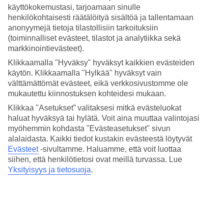
Monipuolisia aterioita
käyttökokemustasi, tarjoamaan sinulle
henkilökohtaisesti räätälöityä sisältöä ja tallentamaan
Ravintolalla on ulkoterassi ja listalla sekä turkkilaisia että
anonyymejä tietoja tilastollisiin tarkoituksiin
kansainvälisiä ruoka-annoksia. Lähistöllä on lisää ravintoloita.
(toiminnalliset evästeet, tilastot ja analytiikka sekä
Alanyan keskustan basaarialueelle pääset helposti bussilla, tai vaikka
markkinointievästeet).
kävellen. Matkaa sinne kertyy hotellilta noin kolme kilometriä.
Rantaan on lyhyt kävelymatka.
Klikkaamalla "Hyväksy" hyväksyt kaikkien evästeiden
käytön. Klikkaamalla "Hylkää" hyväksyt vain
Ota rennosti hotellilla tai tutustu ympäristöön
välttämättömät evästeet, eikä verkkosivustomme ole
mukautettu kiinnostuksen kohteidesi mukaan.
Hotellilla on mahdollisuus varata hierontaa. Voit myös vuokrata
polkupyörän ja lähteä tutustumaan ympäristöön omin päin.
Klikkaa "Asetukset” valitaksesi mitkä evästeluokat
haluat hyväksyä tai hylätä. Voit aina muuttaa valintojasi
Huoneita : 27
myöhemmin kohdasta "Evästeasetukset" sivun
Huoneistoja : 10
alalaidasta. Kaikki tiedot kustakin evästeestä löytyvät
Lyhyesti hotellista
Evästeet
-sivultamme.
Haluamme, että voit luottaa
siihen, että henkilötietosi ovat meillä turvassa. Lue
Rannalle
Yksityisyys ja tietosuoja
.
50 m
Ulkouima-allas/Lastenallas
Kyllä/Kyllä
Keskustaan/Ostoksille
3 km/3 km