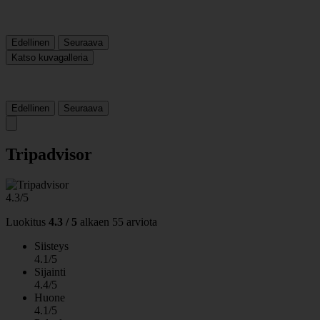
Edellinen
Seuraava
Katso kuvagalleria
Edellinen
Seuraava
Tripadvisor
4.3/5
Luokitus
4.3 / 5
alkaen
55 arviota
Siisteys
4.1/5
Sijainti
4.4/5
Huone
4.1/5