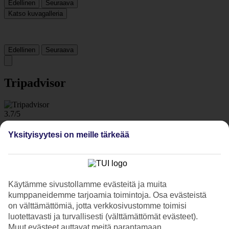
Edellinen
Seuraava
Katso kuvagalleria
Edellinen
Seuraava
Tripadvisor
3.7/5
Luokitus
3.7 / 5
alkaen
128 arviota
Yksityisyytesi on meille tärkeää
Siisteys
3.7/5
Sijainti
4.5/5
Käytämme sivustollamme evästeitä ja muita
Huone
3.7/5
kumppaneidemme tarjoamia toimintoja. Osa evästeistä
Palvelu
on välttämättömiä, jotta verkkosivustomme toimisi
3.7/5
luotettavasti ja turvallisesti (välttämättömät evästeet).
Nukkuminen
Muut evästeet auttavat meitä parantamaan