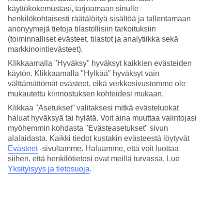
3.8/5
käyttökokemustasi, tarjoamaan sinulle
Hinta-laatusuhde
henkilökohtaisesti räätälöityä sisältöä ja tallentamaan
3.6/5
anonyymejä tietoja tilastollisiin tarkoituksiin
Hotelliesittely
(toiminnalliset evästeet, tilastot ja analytiikka sekä
markkinointievästeet).
3*
Klikkaamalla "Hyväksy" hyväksyt kaikkien evästeiden
Paikallinen luokitus
käytön. Klikkaamalla "Hylkää" hyväksyt vain
välttämättömät evästeet, eikä verkkosivustomme ole
3,5 tähden hotelli Time Beach Hotel kohteessa Alanya on hotelli,
mukautettu kiinnostuksen kohteidesi mukaan.
jolla on baari, aamiaisbuffet ja WiFi. Hotellilla voit nauttia
palveluista kuten hieronta ja sauna. Jos matkustat lasten kanssa, on
Klikkaa "Asetukset” valitaksesi mitkä evästeluokat
lapsille lastenallas. Alueella on pysäköintimahdollisuus. Hotelli on
haluat hyväksyä tai hylätä. Voit aina muuttaa valintojasi
uudistettu viimeksi vuonna 2025. Hotelli hyväksyy seuraavat
myöhemmin kohdasta "Evästeasetukset" sivun
luottokortit: Mastercard ja Visa.
alalaidasta. Kaikki tiedot kustakin evästeestä löytyvät
Lyhyesti hotellista
Evästeet
-sivultamme.
Haluamme, että voit luottaa
siihen, että henkilötietosi ovat meillä turvassa. Lue
Rannalle
Yksityisyys ja tietosuoja
.
50 m
Ulkouima-allas/Lastenallas
Kyllä/Kyllä
Ravintola/Baari
Kyllä/Kyllä