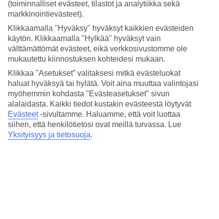
(toiminnalliset evästeet, tilastot ja analytiikka sekä
Jos haluat viettää rennon päivän altaalla, voit lainata hotellilta
allaspyyhkeitä. Vega Greenillä on kaksi vesiliukumäkeä ja allasbaari
markkinointievästeet).
kun kaipaat virkistystä. Hotellin turkkilaisessa kylpylässä,
Klikkaamalla "Hyväksy" hyväksyt kaikkien evästeiden
hamamissa, voit tutustua turkkilaisiin kylpytapoihin.
käytön. Klikkaamalla "Hylkää" hyväksyt vain
välttämättömät evästeet, eikä verkkosivustomme ole
Raikkaat huoneistot
mukautettu kiinnostuksen kohteidesi mukaan.
Huoneistoissa on pieni keittonurkkaus, ja koska supermarket
Klikkaa "Asetukset” valitaksesi mitkä evästeluokat
sijaitsee noin 300 metrin päässä voit valmistaa kevyet ateriat helposti
haluat hyväksyä tai hylätä. Voit aina muuttaa valintojasi
itse. Jos haluat lomaa ruoanlaitosta, voit etukäteen varata
myöhemmin kohdasta "Evästeasetukset" sivun
lisäpalveluna aamiaisen tai puolihoidon.
alalaidasta. Kaikki tiedot kustakin evästeestä löytyvät
Huoneistoja : 72
Evästeet
-sivultamme.
Haluamme, että voit luottaa
siihen, että henkilötietosi ovat meillä turvassa. Lue
Lyhyesti hotellista
Yksityisyys ja tietosuoja
.
Rannalle
1 km
Ulkouima-allas/Lastenallas
Kyllä/Kyllä
Keskustaan/Ostoksille
1.5 km/300 m
Ravintola/Baari
Kyllä/Kyllä