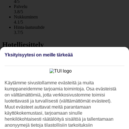
4/5
Palvelu
3.8/5
Nukkuminen
4.1/5
Hinta-laatusuhde
3.7/5
Hotelliesittely
Yksityisyytesi on meille tärkeää
3*
Paikallinen luokitus
Huoneistohotelli – uima-allas ja vesiliukumäkiä
Käytämme sivustollamme evästeitä ja muita
Vega Green huoneistohotelli sijaitsee keskeisellä, mutta rauhallisella
kumppaneidemme tarjoamia toimintoja. Osa evästeistä
paikalla. Hotellilla on uima-allas, kaksi vesiliukumäkeä, lastenallas,
ravintola ja baari. Rannalle on matkaa noin kilometrin verran.
on välttämättömiä, jotta verkkosivustomme toimisi
luotettavasti ja turvallisesti (välttämättömät evästeet).
Vega Greenistä pääset kävellen
Alanyan
basaarille, josta löydät
Muut evästeet auttavat meitä parantamaan
laukkuja, kenkiä, keramiikkaa, mausteita ja paljon muuta.
käyttökokemustasi, tarjoamaan sinulle
henkilökohtaisesti räätälöityä sisältöä ja tallentamaan
Allas, vesiliukumäkiä ja hamam
anonyymejä tietoja tilastollisiin tarkoituksiin