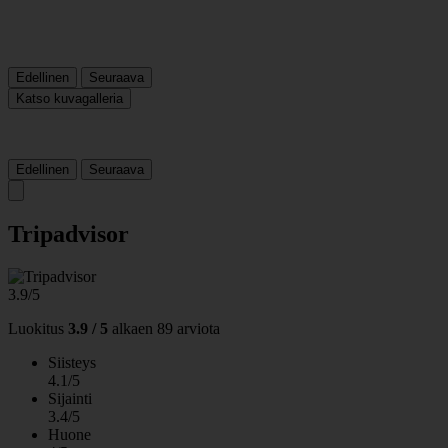
Edellinen
Seuraava
Katso kuvagalleria
Edellinen
Seuraava
Tripadvisor
3.9/5
Luokitus
3.9 / 5
alkaen
89 arviota
Siisteys
4.1/5
Sijainti
3.4/5
Huone