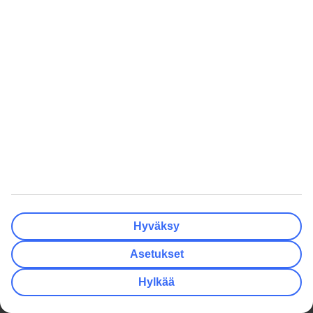
Lomakohteessa
Ryhmämatkat
Matkan jälkeen
TUI Smiles Rewards Club
TUI Smiles Rewards Club –
Säännöt ja ehdot
TUI
Hyödyllistä
Yritystiedot
Lisäpalvelut
Työpaikat
Matkavakuutus
Media
Turvaa lomallesi
Yksityisyys ja tietosuoja
Miksi valita matkapaketti?
Evästeasetukset
Hae TUI.fi -sivustolta
Kestävä matkailu
Tutustu tarjousehtoihin
Hyväksy
Yhteistyökumppanit
Matkalahjakortti
Asetukset
Säännösten noudattaminen ja
eettisyys
Hylkää
Oikopolut
Edulliset matkat
Talven lomamatkat
Kaikki äkkilähdöt