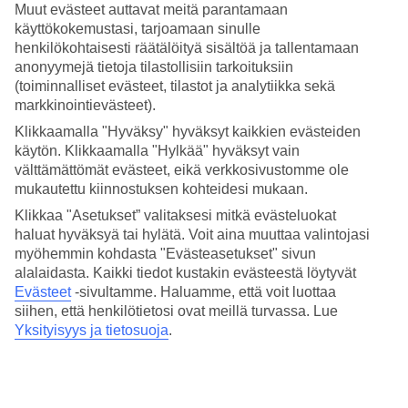
Inclusive -konseptia, jossa sekä ruoka, juomat, aktiviteetit että viihde
Muut evästeet auttavat meitä parantamaan
sisältyvät hintaan.
käyttökokemustasi, tarjoamaan sinulle
henkilökohtaisesti räätälöityä sisältöä ja tallentamaan
Altaita ja vesiliukumäkiä
anonyymejä tietoja tilastollisiin tarkoituksiin
(toiminnalliset evästeet, tilastot ja analytiikka sekä
Pääaltaan ympärillä on aurinkotuoleja ja pienemmältä altaalta löydät
markkinointievästeet).
vesiliukumäet. Side Star Parkin lastenaltaassa on myös pieni
liukumäki.
Klikkaamalla "Hyväksy" hyväksyt kaikkien evästeiden
käytön. Klikkaamalla "Hylkää" hyväksyt vain
Voit rentoutua nauttimalla virkistävän juoman vastaanoton
välttämättömät evästeet, eikä verkkosivustomme ole
yhteydessä olevalla terassilla, josta on näkymä allasalueelle.
mukautettu kiinnostuksen kohteidesi mukaan.
Keilausta, kuntosali ja turkkilainen sauna
Klikkaa "Asetukset” valitaksesi mitkä evästeluokat
haluat hyväksyä tai hylätä. Voit aina muuttaa valintojasi
Hotellin palveluihin kuuluu pieni keilarata, kuntosali, biljardi,
myöhemmin kohdasta "Evästeasetukset" sivun
arvostettu spa sekä turkkilainen sauna. Lapsille on leikkipaikka ja
alalaidasta. Kaikki tiedot kustakin evästeestä löytyvät
kansainvälinen lastenkerho.
Evästeet
-sivultamme.
Haluamme, että voit luottaa
Huoneita : 228
siihen, että henkilötietosi ovat meillä turvassa. Lue
Yksityisyys ja tietosuoja
.
Lyhyesti hotellista
Rannalle
250 m