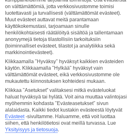
on välttämättömiä, jotta verkkosivustomme toimisi
Hae
luotettavasti ja turvallisesti (välttämättömät evästeet).
Muut evästeet auttavat meitä parantamaan
käyttökokemustasi, tarjoamaan sinulle
henkilökohtaisesti räätälöityä sisältöä ja tallentamaan
Olet nyt kohdassa
anonyymejä tietoja tilastollisiin tarkoituksiin
(toiminnalliset evästeet, tilastot ja analytiikka sekä
Etusivu
markkinointievästeet).
Matkat
Turkki
Klikkaamalla "Hyväksy" hyväksyt kaikkien evästeiden
Bodrumin niemimaa
käytön. Klikkaamalla "Hylkää" hyväksyt vain
Bitez
välttämättömät evästeet, eikä verkkosivustomme ole
Hotellit
mukautettu kiinnostuksen kohteidesi mukaan.
Hotellit Bitez
Klikkaa "Asetukset” valitaksesi mitkä evästeluokat
haluat hyväksyä tai hylätä. Voit aina muuttaa valintojasi
myöhemmin kohdasta "Evästeasetukset" sivun
Katso kaikki hotellit Bitezissä. Olemme valikoineet Bitezin parhaat
alalaidasta. Kaikki tiedot kustakin evästeestä löytyvät
hotellit, jotta voimme olla varmoja, että lomastasi tulee
Evästeet
-sivultamme.
Haluamme, että voit luottaa
mahdollisimman onnistunut. Matkustat sitten yksin, perheen kanssa
siihen, että henkilötietosi ovat meillä turvassa. Lue
tai kaveriporukalla, TUIlta löydät juuri sinun tarpeitasi vastaavan
Yksityisyys ja tietosuoja
.
hotellin.