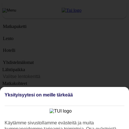
Matkapaketti
Lento
Hotelli
Yhdistelmälomat
Lähtöpaikka
Matkakohteet
Kohteet
Yksityisyytesi on meille tärkeää
Lähtöpäivä
Matkan kesto
1 viikko
Käytämme sivustollamme evästeitä ja muita
Matkustajien lukumäärä
kumppaneidemme tarjoamia toimintoja. Osa evästeistä