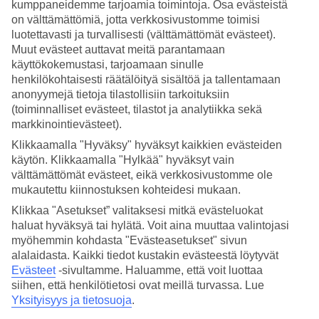
kumppaneidemme tarjoamia toimintoja. Osa evästeistä
on välttämättömiä, jotta verkkosivustomme toimisi
Hae
luotettavasti ja turvallisesti (välttämättömät evästeet).
Muut evästeet auttavat meitä parantamaan
käyttökokemustasi, tarjoamaan sinulle
henkilökohtaisesti räätälöityä sisältöä ja tallentamaan
Olet nyt kohdassa
anonyymejä tietoja tilastollisiin tarkoituksiin
(toiminnalliset evästeet, tilastot ja analytiikka sekä
Etusivu
Matkat
markkinointievästeet).
Turkki
Klikkaamalla "Hyväksy" hyväksyt kaikkien evästeiden
Bodrumin niemimaa
käytön. Klikkaamalla "Hylkää" hyväksyt vain
Didim
Hotellit
välttämättömät evästeet, eikä verkkosivustomme ole
mukautettu kiinnostuksen kohteidesi mukaan.
Hotellit Didim
Klikkaa "Asetukset” valitaksesi mitkä evästeluokat
haluat hyväksyä tai hylätä. Voit aina muuttaa valintojasi
myöhemmin kohdasta "Evästeasetukset" sivun
Katso kaikki hotellit
Didimissä
. Olemme valikoineet Didimin
alalaidasta. Kaikki tiedot kustakin evästeestä löytyvät
parhaat hotellit, jotta voimme olla varmoja, että lomastasi tulee
mahdollisimman onnistunut. Matkustat sitten yksin, perheen kanssa
Evästeet
-sivultamme.
Haluamme, että voit luottaa
tai kaveriporukalla, TUIlta löydät juuri sinun tarpeitasi vastaavan
siihen, että henkilötietosi ovat meillä turvassa. Lue
hotellin.
Yksityisyys ja tietosuoja
.