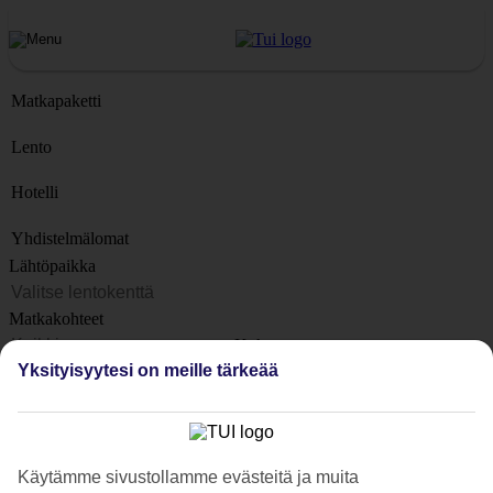
Matkapaketti
Lento
Hotelli
Yhdistelmälomat
Lähtöpaikka
Matkakohteet
Kohteet
Yksityisyytesi on meille tärkeää
Lähtöpäivä
Matkan kesto
1 viikko
Käytämme sivustollamme evästeitä ja muita
Matkustajien lukumäärä