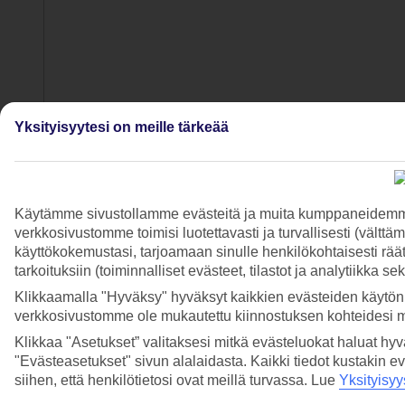
Yksityisyytesi on meille tärkeää
Käytämme sivustollamme evästeitä ja muita kumppaneidemme t
verkkosivustomme toimisi luotettavasti ja turvallisesti (vält
käyttökokemustasi, tarjoamaan sinulle henkilökohtaisesti räätä
tarkoituksiin (toiminnalliset evästeet, tilastot ja analytiikka s
Klikkaamalla "Hyväksy" hyväksyt kaikkien evästeiden käytön.
verkkosivustomme ole mukautettu kiinnostuksen kohteidesi 
Klikkaa "Asetukset” valitaksesi mitkä evästeluokat haluat hy
"Evästeasetukset" sivun alalaidasta. Kaikki tiedot kustakin ev
siihen, että henkilötietosi ovat meillä turvassa. Lue
Yksityisyy