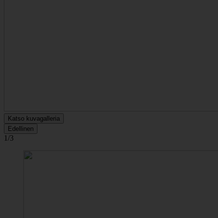
Katso kuvagalleria
Edellinen
1/3