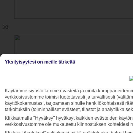
3/3
Yksityisyytesi on meille tärkeää
Käytämme sivustollamme evästeitä ja muita kumppaneidemme t
verkkosivustomme toimisi luotettavasti ja turvallisesti (vält
käyttökokemustasi, tarjoamaan sinulle henkilökohtaisesti räätä
tarkoituksiin (toiminnalliset evästeet, tilastot ja analytiikka s
Klikkaamalla "Hyväksy" hyväksyt kaikkien evästeiden käytön.
verkkosivustomme ole mukautettu kiinnostuksen kohteidesi 
Klikkaa "Asetukset” valitaksesi mitkä evästeluokat haluat hy