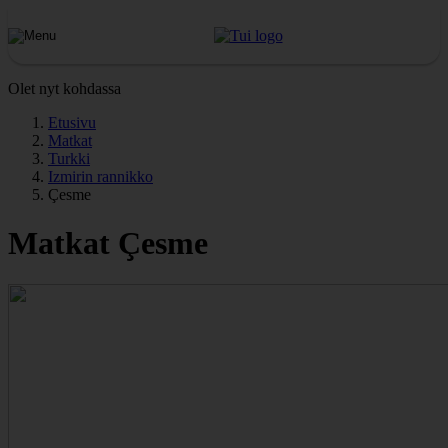
Olet nyt kohdassa
Etusivu
Matkat
Turkki
Izmirin rannikko
Çesme
Matkat Çesme