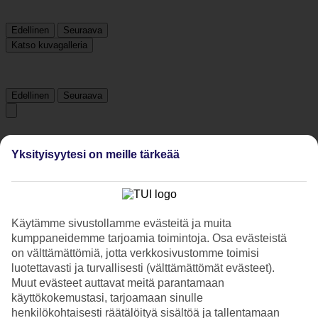
Edellinen
Seuraava
Katso kuvagalleria
Edellinen
Seuraava
Tripadvisor
Yksityisyytesi on meille tärkeää
4.6/5
Luokitus
4.6 / 5
alkaen
152 arviota
Käytämme sivustollamme evästeitä ja muita
Siisteys
kumppaneidemme tarjoamia toimintoja. Osa evästeistä
4.5/5
on välttämättömiä, jotta verkkosivustomme toimisi
Sijainti
luotettavasti ja turvallisesti (välttämättömät evästeet).
4.7/5
Muut evästeet auttavat meitä parantamaan
Huone
4.7/5
käyttökokemustasi, tarjoamaan sinulle
Palvelu
henkilökohtaisesti räätälöityä sisältöä ja tallentamaan