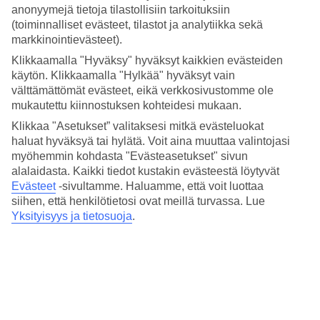
4.3/5
anonyymejä tietoja tilastollisiin tarkoituksiin
Nukkuminen
(toiminnalliset evästeet, tilastot ja analytiikka sekä
4.8/5
markkinointievästeet).
Hinta-laatusuhde
4.4/5
Klikkaamalla "Hyväksy" hyväksyt kaikkien evästeiden
käytön. Klikkaamalla "Hylkää" hyväksyt vain
Hotelliesittely
välttämättömät evästeet, eikä verkkosivustomme ole
mukautettu kiinnostuksen kohteidesi mukaan.
5*
Klikkaa "Asetukset” valitaksesi mitkä evästeluokat
Paikallinen luokitus
haluat hyväksyä tai hylätä. Voit aina muuttaa valintojasi
5 tähden hotelli Reges a Luxury Collection Resort & Spa Cesme
myöhemmin kohdasta "Evästeasetukset" sivun
kohteessa Çesme on hotelli, jolla on baari, WiFi ja uima-allas.
alalaidasta. Kaikki tiedot kustakin evästeestä löytyvät
Hotellilla voit nauttia palveluista kuten hieronta ja sauna. Jos
Evästeet
-sivultamme.
Haluamme, että voit luottaa
matkustat lasten kanssa, on lapsille lastenhoito, lastenallas ja
siihen, että henkilötietosi ovat meillä turvassa. Lue
leikkipaikka. Alueella on pysäköintimahdollisuus.
Yksityisyys ja tietosuoja
.
Lyhyesti hotellista
Ulkouima-allas
Kyllä
Matka lentokentältä
1,5 t