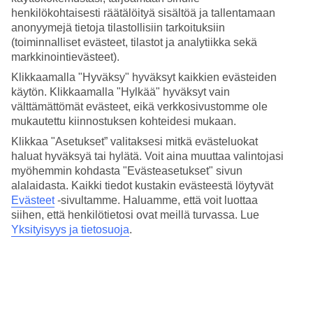
1,6 km
henkilökohtaisesti räätälöityä sisältöä ja tallentamaan
Ulkouima-allas/Lastenallas
anonyymejä tietoja tilastollisiin tarkoituksiin
Kyllä/Kyllä
(toiminnalliset evästeet, tilastot ja analytiikka sekä
Ravintola/Baari
markkinointievästeet).
Kyllä/Kyllä
Matka lentokentältä
Klikkaamalla "Hyväksy" hyväksyt kaikkien evästeiden
1,5 t
käytön. Klikkaamalla "Hylkää" hyväksyt vain
välttämättömät evästeet, eikä verkkosivustomme ole
Keskilämpötila Çeşme
mukautettu kiinnostuksen kohteidesi mukaan.
Klikkaa "Asetukset” valitaksesi mitkä evästeluokat
Edellinen
haluat hyväksyä tai hylätä. Voit aina muuttaa valintojasi
myöhemmin kohdasta "Evästeasetukset" sivun
Tammi
alalaidasta. Kaikki tiedot kustakin evästeestä löytyvät
13
°
C
Evästeet
-sivultamme.
Haluamme, että voit luottaa
siihen, että henkilötietosi ovat meillä turvassa. Lue
Yö:
Yksityisyys ja tietosuoja
.
9
°C
Vesi:
5
°C
Poutapäiviä:
24