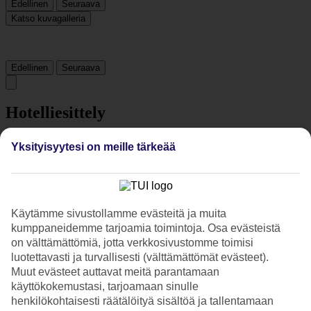
Edellinen
Seuraava
Katso kuvagalleria
Edellinen
Seuraava
Hotelliesittely
3*
Yksityisyytesi on meille tärkeää
Paikallinen luokitus
3 tähden hotelli Kamer Suites & Hotel kohteessa Çesme on hotelli,
jolla on baari, aamiaisbuffet ja WiFi. Hotellilla voit nauttia
palveluista kuten hieronta ja poreallas. Jos matkustat lasten kanssa,
Käytämme sivustollamme evästeitä ja muita
on lapsille lastenhoito ja lastenallas. Alueella on
pysäköintimahdollisuus. Hotelli on uudistettu viimeksi vuonna 2011.
kumppaneidemme tarjoamia toimintoja. Osa evästeistä
Hotelli hyväksyy seuraavat luottokortit: American Express,
on välttämättömiä, jotta verkkosivustomme toimisi
Mastercard ja Visa.
luotettavasti ja turvallisesti (välttämättömät evästeet).
Muut evästeet auttavat meitä parantamaan
Lyhyesti hotellista
käyttökokemustasi, tarjoamaan sinulle
henkilökohtaisesti räätälöityä sisältöä ja tallentamaan
Rannalle