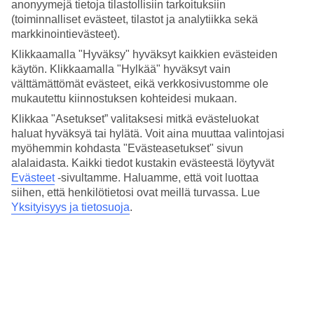
anonyymejä tietoja tilastollisiin tarkoituksiin
650 m
(toiminnalliset evästeet, tilastot ja analytiikka sekä
Ulkouima-allas/Lastenallas
Kyllä/Kyllä
markkinointievästeet).
Ravintola/Baari
Klikkaamalla "Hyväksy" hyväksyt kaikkien evästeiden
Kyllä/Kyllä
käytön. Klikkaamalla "Hylkää" hyväksyt vain
Matka lentokentältä
välttämättömät evästeet, eikä verkkosivustomme ole
1,5 t
mukautettu kiinnostuksen kohteidesi mukaan.
Keskilämpötila Çeşme
Klikkaa "Asetukset” valitaksesi mitkä evästeluokat
haluat hyväksyä tai hylätä. Voit aina muuttaa valintojasi
Edellinen
myöhemmin kohdasta "Evästeasetukset" sivun
alalaidasta. Kaikki tiedot kustakin evästeestä löytyvät
Tammi
Evästeet
-sivultamme.
Haluamme, että voit luottaa
siihen, että henkilötietosi ovat meillä turvassa. Lue
13
°
C
Yksityisyys ja tietosuoja
.
Yö:
9
°C
Vesi:
5
°C
Poutapäiviä:
24