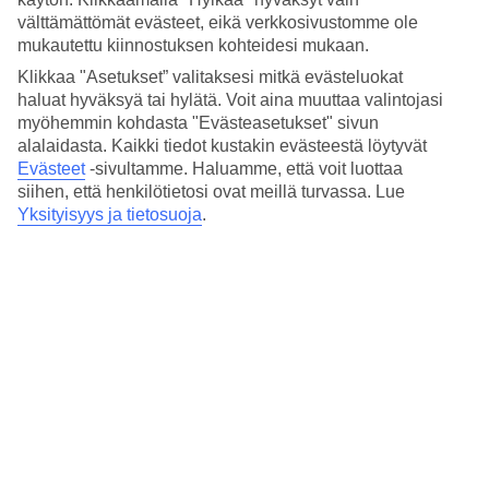
1,5 t
välttämättömät evästeet, eikä verkkosivustomme ole
mukautettu kiinnostuksen kohteidesi mukaan.
Keskilämpötila Çeşme
Klikkaa "Asetukset” valitaksesi mitkä evästeluokat
haluat hyväksyä tai hylätä. Voit aina muuttaa valintojasi
Edellinen
myöhemmin kohdasta "Evästeasetukset" sivun
alalaidasta. Kaikki tiedot kustakin evästeestä löytyvät
Tammi
Evästeet
-sivultamme.
Haluamme, että voit luottaa
siihen, että henkilötietosi ovat meillä turvassa. Lue
13
°
C
Yksityisyys ja tietosuoja
.
Yö:
9
°C
Vesi:
5
°C
Poutapäiviä:
24
Helmi
13
°
C
Yö:
9
°C