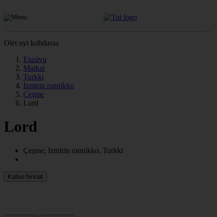
Olet nyt kohdassa
Etusivu
Matkat
Turkki
Izmirin rannikko
Çeşme
Lord
Lord
Çeşme, Izmirin rannikko, Turkki
Katso hinnat