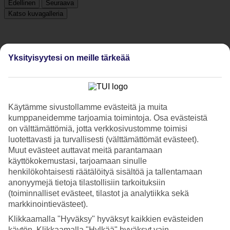
Edellinen
Seuraava
Katso kuvagalleria
Edellinen
Seuraava
Yksityisyytesi on meille tärkeää
Hotelliesittely
3*
Käytämme sivustollamme evästeitä ja muita
Paikallinen luokitus
kumppaneidemme tarjoamia toimintoja. Osa evästeistä
on välttämättömiä, jotta verkkosivustomme toimisi
3 tähden hotelli Lord kohteessa Çesme on hotelli, jolla on baari,
luotettavasti ja turvallisesti (välttämättömät evästeet).
WiFi ja uima-allas. Jos matkustat lasten kanssa, on lapsille
lastenallas. Alueella on pysäköintimahdollisuus.
Muut evästeet auttavat meitä parantamaan
käyttökokemustasi, tarjoamaan sinulle
Lyhyesti hotellista
henkilökohtaisesti räätälöityä sisältöä ja tallentamaan
anonyymejä tietoja tilastollisiin tarkoituksiin
Ulkouima-allas/Lastenallas
(toiminnalliset evästeet, tilastot ja analytiikka sekä
Kyllä/Kyllä
markkinointievästeet).
Ravintola/Baari
Kyllä/Kyllä
Klikkaamalla "Hyväksy" hyväksyt kaikkien evästeiden
Matka lentokentältä
käytön. Klikkaamalla "Hylkää" hyväksyt vain