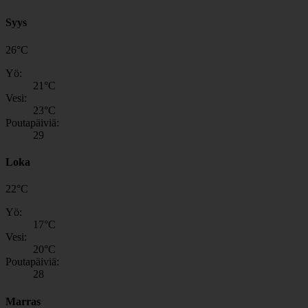
Syys
26
°
C
Yö:
21
°C
Vesi:
23
°C
Poutapäiviä:
29
Loka
22
°
C
Yö:
17
°C
Vesi:
20
°C
Poutapäiviä:
28
Marras