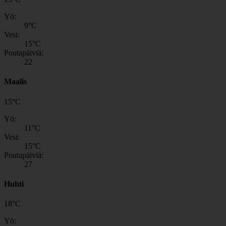
Yö:
9
°C
Vesi:
15
°C
Poutapäiviä:
22
Maalis
15
°
C
Yö:
11
°C
Vesi:
15
°C
Poutapäiviä:
27
Huhti
18
°
C
Yö: