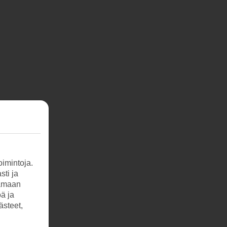
imintoja.
sti ja
tamaan
öä ja
ästeet,