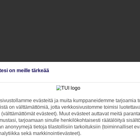
tesi on meille tärkeää
ivustollamme evästeitä ja muita kumppaneidemme tarjoamia to
stä on välttämättömiä, jotta verkkosivustomme toimisi luotettava
ti (välttämättömät evästeet). Muut evästeet auttavat meitä paran
ustasi, tarjoamaan sinulle henkilökohtaisesti räätälöityä sisält
 anonyymejä tietoja tilastollisiin tarkoituksiin (toiminnalliset ev
analytiikka sekä markkinointievästeet).