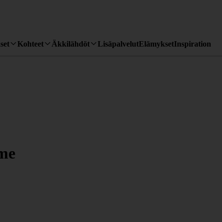
set
Kohteet
Äkkilähdöt
Lisäpalvelut
Elämykset
Inspiration
sme