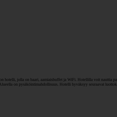
telli, jolla on baari, aamiaisbuffet ja WiFi. Hotellilla voit nauttia pal
ka. Alueella on pysäköintimahdollisuus. Hotelli hyväksyy seuraavat luott