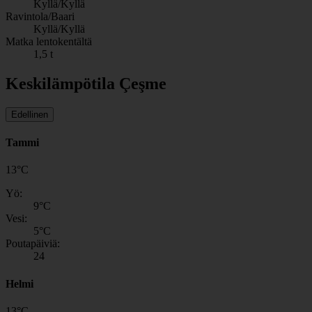
Kyllä/Kyllä
Ravintola/Baari
Kyllä/Kyllä
Matka lentokentältä
1,5 t
Keskilämpötila Çeşme
Edellinen
Tammi
13
°
C
Yö:
9
°C
Vesi:
5
°C
Poutapäiviä:
24
Helmi
13
°
C