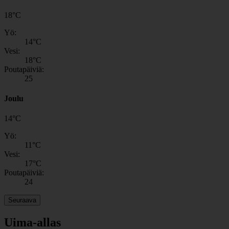
18
°
C
Yö:
14
°C
Vesi:
18
°C
Poutapäiviä:
25
Joulu
14
°
C
Yö:
11
°C
Vesi:
17
°C
Poutapäiviä:
24
Seuraava
Uima-allas