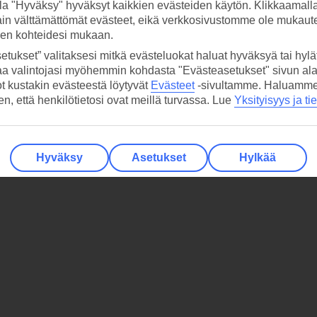
la "Hyväksy" hyväksyt kaikkien evästeiden käytön. Klikkaamall
ain välttämättömät evästeet, eikä verkkosivustomme ole mukaute
sen kohteidesi mukaan.
etukset” valitaksesi mitkä evästeluokat haluat hyväksyä tai hylät
aa valintojasi myöhemmin kohdasta "Evästeasetukset" sivun ala
ot kustakin evästeestä löytyvät
Evästeet
-sivultamme.
Haluamme, 
hen, että henkilötietosi ovat meillä turvassa. Lue
Yksityisyys ja ti
Hyväksy
Asetukset
Hylkää