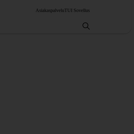
Asiakaspalvelu
TUI Sovellus