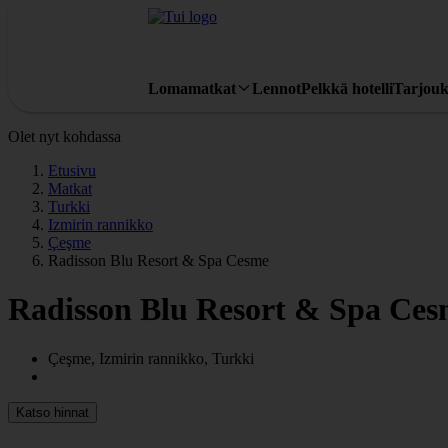
Lomamatkat
Lennot
Pelkkä hotelli
Tarjouk
Olet nyt kohdassa
Etusivu
Matkat
Turkki
Izmirin rannikko
Çeşme
Radisson Blu Resort & Spa Cesme
Radisson Blu Resort & Spa Ce
Çeşme, Izmirin rannikko, Turkki
Katso hinnat