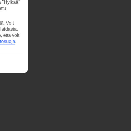
a "Hylkää"
ttu
ä. Voit
laidasta.
että voit
etosuoja
.