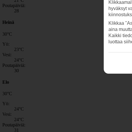
21
°C
Klikkaamal
Poutapäiviä:
hyväksyt v
28
kiinnostuk
Heinä
Klikkaa "As
aina muutt
30
°
C
Kaikki tied
luottaa sii
Yö:
23
°C
Vesi:
24
°C
Poutapäiviä:
30
Elo
30
°
C
Yö:
24
°C
Vesi:
24
°C
Poutapäiviä:
31