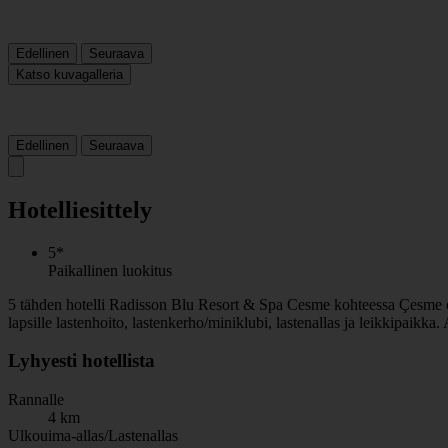
Edellinen
Seuraava
Katso kuvagalleria
Edellinen
Seuraava
Hotelliesittely
5*
Paikallinen luokitus
5 tähden hotelli Radisson Blu Resort & Spa Cesme kohteessa Çesme on ho
lapsille lastenhoito, lastenkerho/miniklubi, lastenallas ja leikkipaik
Lyhyesti hotellista
Rannalle
4 km
Ulkouima-allas/Lastenallas