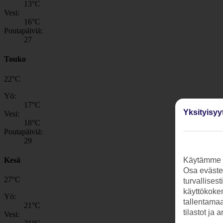
13
°C
Vesi:
16
°C
Poutapäiviä:
27
Touko
22
°
C
Yö:
17
°C
Yksityisyy
Vesi:
18
°C
Poutapäiviä:
29
Kesä
Käytämme s
Osa evästei
27
°
C
turvallises
käyttökokem
Yö:
tallentamaan
21
°C
tilastot ja 
Vesi: