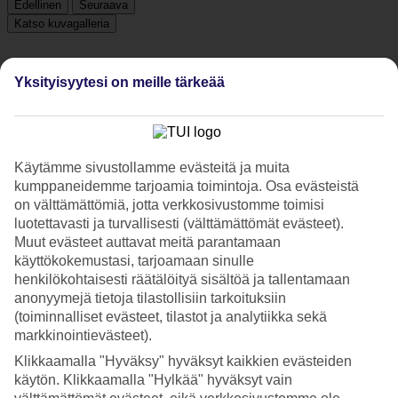
Edellinen
Seuraava
Katso kuvagalleria
Yksityisyytesi on meille tärkeää
Edellinen
Seuraava
Tripadvisor
Käytämme sivustollamme evästeitä ja muita
kumppaneidemme tarjoamia toimintoja. Osa evästeistä
4.6/5
on välttämättömiä, jotta verkkosivustomme toimisi
luotettavasti ja turvallisesti (välttämättömät evästeet).
Luokitus
4.6 / 5
alkaen
19 arviota
Muut evästeet auttavat meitä parantamaan
Sijainti
käyttökokemustasi, tarjoamaan sinulle
4/5
henkilökohtaisesti räätälöityä sisältöä ja tallentamaan
Palvelu
anonyymejä tietoja tilastollisiin tarkoituksiin
5/5
(toiminnalliset evästeet, tilastot ja analytiikka sekä
Hinta-laatusuhde
markkinointievästeet).
4/5
Klikkaamalla "Hyväksy" hyväksyt kaikkien evästeiden
Hotelliesittely
käytön. Klikkaamalla "Hylkää" hyväksyt vain