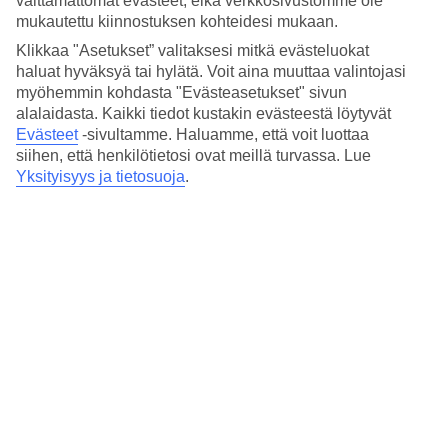
välttämättömät evästeet, eikä verkkosivustomme ole
3*
mukautettu kiinnostuksen kohteidesi mukaan.
Paikallinen luokitus
Klikkaa "Asetukset” valitaksesi mitkä evästeluokat
3 tähden hotelli Ayayorgi Homes & Suites kohteessa Çesme on
haluat hyväksyä tai hylätä. Voit aina muuttaa valintojasi
hotelli, jolla on WiFi. Alueella on pysäköintimahdollisuus.
myöhemmin kohdasta "Evästeasetukset" sivun
alalaidasta. Kaikki tiedot kustakin evästeestä löytyvät
Lyhyesti hotellista
Evästeet
-sivultamme.
Haluamme, että voit luottaa
siihen, että henkilötietosi ovat meillä turvassa. Lue
Matka lentokentältä
Yksityisyys ja tietosuoja
.
1,5 t
Keskilämpötila Çeşme
Edellinen
Tammi
13
°
C
Yö:
9
°C
Vesi:
5
°C