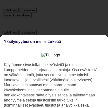
Edellinen
Seuraava
Katso kuvagalleria
Edellinen
Seuraava
Yksityisyytesi on meille tärkeää
Hotelliesittely
4*
Paikallinen luokitus
Käytämme sivustollamme evästeitä ja muita
kumppaneidemme tarjoamia toimintoja. Osa evästeistä
4 tähden hotelli La Quinta by Wyndham Cesme kohteessa Çesme
on välttämättömiä, jotta verkkosivustomme toimisi
on hotelli, jolla on baari, aamiaisbuffet ja WiFi. Hotellilla voit nauttia
palveluista kuten sauna. Jos matkustat lasten kanssa, on lapsille
luotettavasti ja turvallisesti (välttämättömät evästeet).
lastenallas ja leikkipaikka. Alueella on pysäköintimahdollisuus.
Muut evästeet auttavat meitä parantamaan
Hotelli on uudistettu viimeksi vuonna 2024. Hotelli hyväksyy
käyttökokemustasi, tarjoamaan sinulle
seuraavat luottokortit: American Express, Mastercard ja Visa.
henkilökohtaisesti räätälöityä sisältöä ja tallentamaan
anonyymejä tietoja tilastollisiin tarkoituksiin
Lyhyesti hotellista
(toiminnalliset evästeet, tilastot ja analytiikka sekä