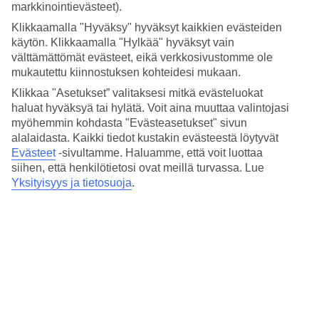
markkinointievästeet).
Ulkouima-allas/Lastenallas
Kyllä/Kyllä
Klikkaamalla "Hyväksy" hyväksyt kaikkien evästeiden
Ravintola/Baari
käytön. Klikkaamalla "Hylkää" hyväksyt vain
Kyllä/Kyllä
välttämättömät evästeet, eikä verkkosivustomme ole
Matka lentokentältä
mukautettu kiinnostuksen kohteidesi mukaan.
1,5 t
Klikkaa "Asetukset” valitaksesi mitkä evästeluokat
Keskilämpötila Çeşme
haluat hyväksyä tai hylätä. Voit aina muuttaa valintojasi
myöhemmin kohdasta "Evästeasetukset" sivun
Edellinen
alalaidasta. Kaikki tiedot kustakin evästeestä löytyvät
Evästeet
-sivultamme.
Haluamme, että voit luottaa
Tammi
siihen, että henkilötietosi ovat meillä turvassa. Lue
Yksityisyys ja tietosuoja
.
13
°
C
Yö:
9
°C
Vesi:
5
°C
Poutapäiviä:
24
Helmi