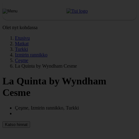
Olet nyt kohdassa
Etusivu
Matkat
Turkki
Izmirin rannikko
Çeşme
La Quinta by Wyndham Cesme
La Quinta by Wyndham
Cesme
Çeşme, Izmirin rannikko, Turkki
Katso hinnat